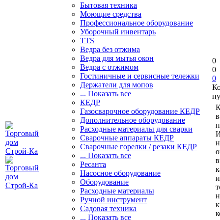
Бытовая техника
Моющие средства
Профессиональное оборудование
Уборочный инвентарь
TTS
Ведра без отжима
Ведра для мытья окон
0
Ведра с отжимом
0
Гостиничные и сервисные тележки
0
Держатели для мопов
К
... Показать все
пу
КЕДР
К
Газосварочное оборудование КЕДР
в
Дополнительное оборудование
п
Расходные материалы для сварки
И
Сварочные аппараты КЕДР
н
Сварочные горелки / резаки КЕДР
о
... Показать все
в
Ресанта
к
Насосное оборудование
и
Оборудование
т
Расходные материалы
н
Ручной инструмент
к
Садовая техника
к
... Показать все