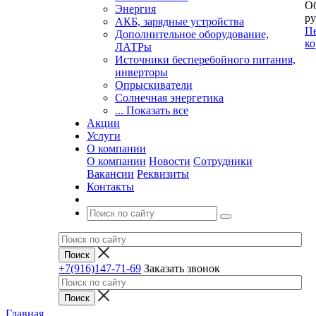
Об
Энергия
ру
АКБ, зарядные устройства
Пе
Дополнительное оборудование,
ко
ЛАТРы
Источники бесперебойного питания,
инверторы
Опрыскиватели
Солнечная энергетика
... Показать все
Акции
Услуги
О компании
О компании
Новости
Сотрудники
Вакансии
Реквизиты
Контакты
+7(916)147-71-69
Заказать звонок
Главная