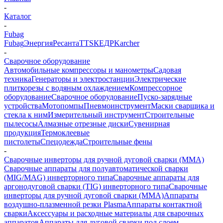
-
Каталог
-
Fubag
Fubag
Энергия
Ресанта
TTS
КЕДР
Karcher
-
Сварочное оборудование
Автомобильные компрессоры и манометры
Садовая
техника
Генераторы и электростанции
Электрические
плиткорезы с водяным охлаждением
Компрессорное
оборудование
Сварочное оборудование
Пуско-зарядные
устройства
Мотопомпы
Пневмоинструмент
Маски сварщика и
стекла к ним
Измерительный инструмент
Строительные
пылесосы
Алмазные отрезные диски
Сувенирная
продукция
Термоклеевые
пистолеты
Спецодежда
Строительные фены
-
Сварочные инверторы для ручной дуговой сварки (MMA)
Сварочные аппараты для полуавтоматической сварки
(MIG/MAG) инверторного типа
Сварочные аппараты для
аргонодуговой сварки (TIG) инверторного типа
Сварочные
инверторы для ручной дуговой сварки (MMA)
Аппараты
воздушно-плазменной резки Plasma
Аппараты контактной
сварки
Аксессуары и расходные материалы для сварочных
аппаратов
Аппараты для дуговой сварки под слоем