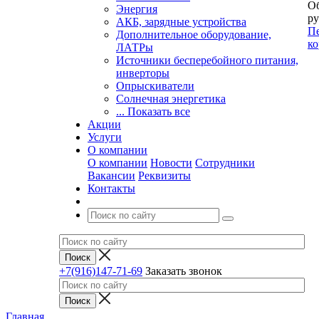
Об
Энергия
ру
АКБ, зарядные устройства
Пе
Дополнительное оборудование,
ко
ЛАТРы
Источники бесперебойного питания,
инверторы
Опрыскиватели
Солнечная энергетика
... Показать все
Акции
Услуги
О компании
О компании
Новости
Сотрудники
Вакансии
Реквизиты
Контакты
+7(916)147-71-69
Заказать звонок
Главная