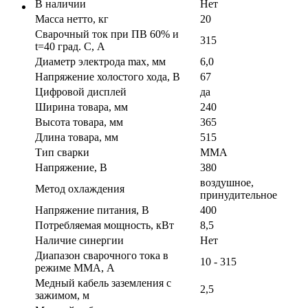
В наличии
Нет
Масса нетто, кг
20
Сварочный ток при ПВ 60% и
315
t=40 град. С, А
Диаметр электрода max, мм
6,0
Напряжение холостого хода, В
67
Цифровой дисплей
да
Ширина товара, мм
240
Высота товара, мм
365
Длина товара, мм
515
Тип сварки
MMA
Напряжение, В
380
воздушное,
Метод охлаждения
принудительное
Напряжение питания, В
400
Потребляемая мощность, кВт
8,5
Наличие синергии
Нет
Диапазон сварочного тока в
10 - 315
режиме ММА, А
Медный кабель заземления с
2,5
зажимом, м