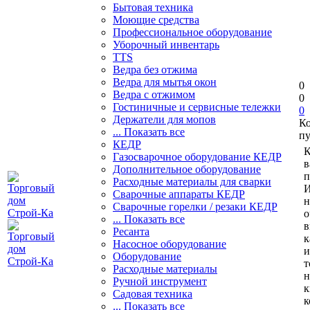
Бытовая техника
Моющие средства
Профессиональное оборудование
Уборочный инвентарь
TTS
Ведра без отжима
Ведра для мытья окон
0
Ведра с отжимом
0
Гостиничные и сервисные тележки
0
Держатели для мопов
К
... Показать все
пу
КЕДР
К
Газосварочное оборудование КЕДР
в
Дополнительное оборудование
п
Расходные материалы для сварки
И
Сварочные аппараты КЕДР
н
Сварочные горелки / резаки КЕДР
о
... Показать все
в
Ресанта
к
Насосное оборудование
и
Оборудование
т
Расходные материалы
н
Ручной инструмент
к
Садовая техника
к
... Показать все