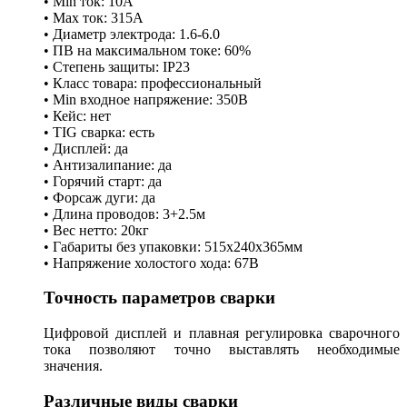
• Min ток: 10А
• Мах ток: 315А
• Диаметр электрода: 1.6-6.0
• ПВ на максимальном токе: 60%
• Степень защиты: IP23
• Класс товара: профессиональный
• Min входное напряжение: 350В
• Кейс: нет
• TIG сварка: есть
• Дисплей: да
• Антизалипание: да
• Горячий старт: да
• Форсаж дуги: да
• Длина проводов: 3+2.5м
• Вес нетто: 20кг
• Габариты без упаковки: 515х240х365мм
• Напряжение холостого хода: 67В
Точность параметров сварки
Цифровой дисплей и плавная регулировка сварочного
тока позволяют точно выставлять необходимые
значения.
Различные виды сварки