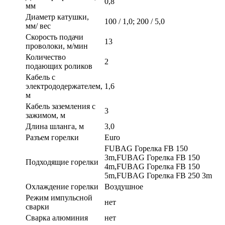
0,8
мм
Диаметр катушки,
100 / 1,0; 200 / 5,0
мм/ вес
Скорость подачи
13
проволоки, м/мин
Количество
2
подающих роликов
Кабель с
электрододержателем,
1,6
м
Кабель заземления с
3
зажимом, м
Длина шланга, м
3,0
Разъем горелки
Euro
FUBAG Горелка FB 150
3m,FUBAG Горелка FB 150
Подходящие горелки
4m,FUBAG Горелка FB 150
5m,FUBAG Горелка FB 250 3m
Охлаждение горелки
Воздушное
Режим импульсной
нет
сварки
Сварка алюминия
нет