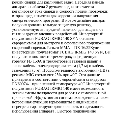
режим сварки для различных задач. Передняя панель
аппарата снабжена 2 ручками: одна отвечает за
регулировку тока сварки и скорость подачи проволоки;
вторая предназначена для коррекции напряжения
синергетических программ. В новом дизайне аппарат
получил дополнительную защитную решетку,
установленную за передней панелью, для защиты от
пыли и других внешних воздействий. Инверторный
полуавтомат FUBAG IRMIG 140 SYN оснащен
евроразъемом для быстрого и безопасного подключения
сварочной горелки. Разъем ММА – DX 16/25Купив
инверторный полуавтомат FUBAG IRMIG 140 SYN, Вы
получите в комплекте трехметровую фирменную
горелку FB 150А и трехметровый газовый шланг, а
также кабель с электрододержателем (1,7 м) и кабель
заземления (3 м). Продолжительность включения (ПВ) в
режиме MIG составляет 25% при 40С. Эти данные
приведены в соответствии с европейским стандартом
EN60974-1 при внешней температуре 40С.Инверторный
полуавтомат FUBAG IRMIG 140 имеет возможность
легкой смены полярности для работы с самозащитной
проволокой. Эффективная система охлаждения, а также
встроенная функция термозащиты с индикацией
перегрева гарантируют долговечность и надежность
использования аппарата . Быстрое подключение