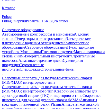
-
Каталог
-
Fubag
Fubag
Энергия
Ресанта
TTS
КЕДР
Karcher
-
Сварочное оборудование
Автомобильные компрессоры и манометры
Садовая
техника
Генераторы и электростанции
Электрические
плиткорезы с водяным охлаждением
Компрессорное
оборудование
Сварочное оборудование
Пуско-зарядные
устройства
Мотопомпы
Пневмоинструмент
Маски сварщика и
стекла к ним
Измерительный инструмент
Строительные
пылесосы
Алмазные отрезные диски
Сувенирная
продукция
Термоклеевые
пистолеты
Спецодежда
Строительные фены
-
Сварочные аппараты для полуавтоматической сварки
(MIG/MAG) инверторного типа
Сварочные аппараты для полуавтоматической сварки
(MIG/MAG) инверторного типа
Сварочные аппараты для
аргонодуговой сварки (TIG) инверторного типа
Сварочные
инверторы для ручной дуговой сварки (MMA)
Аппараты
воздушно-плазменной резки Plasma
Аппараты контактной
сварки
Аксессуары и расходные материалы для сварочных