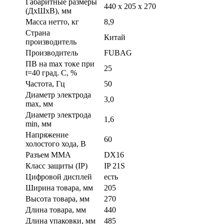
Габаритные размеры
440 х 205 х 270
(ДхШхВ), мм
Масса нетто, кг
8,9
Страна
Китай
производитель
Производитель
FUBAG
ПВ на max токе при
25
t=40 град. С, %
Частота, Гц
50
Диаметр электрода
3,0
max, мм
Диаметр электрода
1,6
min, мм
Напряжение
60
холостого хода, В
Разъем ММА
DX16
Класс защиты (IP)
IP 21S
Цифровой дисплей
есть
Ширина товара, мм
205
Высота товара, мм
270
Длина товара, мм
440
Длина упаковки, мм
485