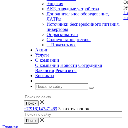
Об
Энергия
ру
АКБ, зарядные устройства
Пе
Дополнительное оборудование,
ко
ЛАТРы
Источники бесперебойного питания,
инверторы
Опрыскиватели
Солнечная энергетика
... Показать все
Акции
Услуги
О компании
О компании
Новости
Сотрудники
Вакансии
Реквизиты
Контакты
+7(916)147-71-69
Заказать звонок
Главная