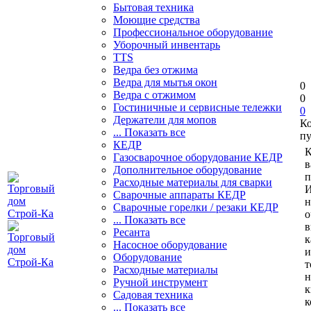
Бытовая техника
Моющие средства
Профессиональное оборудование
Уборочный инвентарь
TTS
Ведра без отжима
Ведра для мытья окон
0
Ведра с отжимом
0
Гостиничные и сервисные тележки
0
Держатели для мопов
К
... Показать все
пу
КЕДР
К
Газосварочное оборудование КЕДР
в
Дополнительное оборудование
п
Расходные материалы для сварки
И
Сварочные аппараты КЕДР
н
Сварочные горелки / резаки КЕДР
о
... Показать все
в
Ресанта
к
Насосное оборудование
и
Оборудование
т
Расходные материалы
н
Ручной инструмент
к
Садовая техника
к
... Показать все