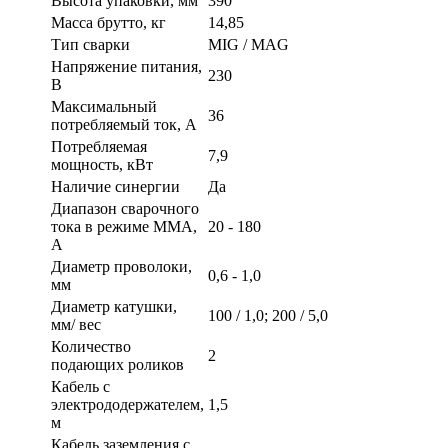
Высота упаковки, мм
390
Масса брутто, кг
14,85
Тип сварки
MIG / MAG
Напряжение питания,
230
В
Максимальный
36
потребляемый ток, А
Потребляемая
7,9
мощность, кВт
Наличие синергии
Да
Диапазон сварочного
тока в режиме ММА,
20 - 180
А
Диаметр проволоки,
0,6 - 1,0
мм
Диаметр катушки,
100 / 1,0; 200 / 5,0
мм/ вес
Количество
2
подающих роликов
Кабель с
электрододержателем,
1,5
м
Кабель заземления с