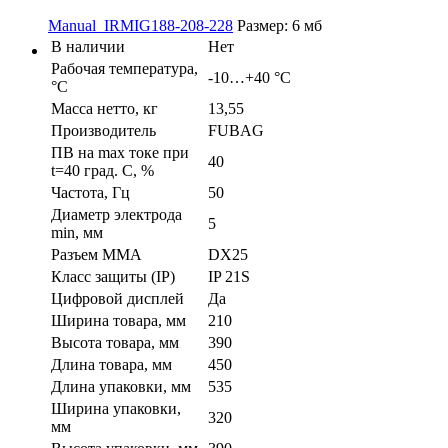
Manual_IRMIG188-208-228
Размер: 6 мб
В наличии
Нет
Рабочая температура,
-10…+40 °С
°C
Масса нетто, кг
13,55
Производитель
FUBAG
ПВ на max токе при
40
t=40 град. С, %
Частота, Гц
50
Диаметр электрода
5
min, мм
Разъем ММА
DX25
Класс защиты (IP)
IP 21S
Цифровой дисплей
Да
Ширина товара, мм
210
Высота товара, мм
390
Длина товара, мм
450
Длина упаковки, мм
535
Ширина упаковки,
320
мм