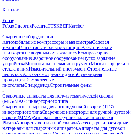
-
Каталог
-
Fubag
Fubag
Энергия
Ресанта
TTS
КЕДР
Karcher
-
Сварочное оборудование
Автомобильные компрессоры и манометры
Садовая
техника
Генераторы и электростанции
Электрические
плиткорезы с водяным охлаждением
Компрессорное
оборудование
Сварочное оборудование
Пуско-зарядные
устройства
Мотопомпы
Пневмоинструмент
Маски сварщика и
стекла к ним
Измерительный инструмент
Строительные
пылесосы
Алмазные отрезные диски
Сувенирная
продукция
Термоклеевые
пистолеты
Спецодежда
Строительные фены
-
Сварочные аппараты для полуавтоматической сварки
(MIG/MAG) инверторного типа
Сварочные аппараты для аргонодуговой сварки (TIG)
инверторного типа
Сварочные инверторы для ручной дуговой
сварки (MMA)
Аппараты воздушно-плазменной резки
Plasma
Аппараты контактной сварки
Аксессуары и расходные
материалы для сварочных аппаратов
Аппараты для дуговой
сварки под слоем флюса
Сварочные материалы для ручной,