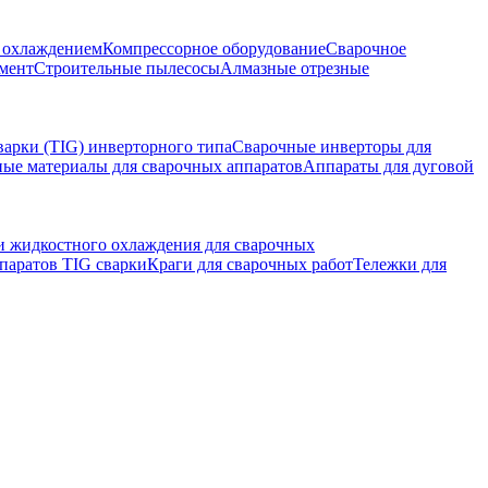
м охлаждением
Компрессорное оборудование
Сварочное
мент
Строительные пылесосы
Алмазные отрезные
варки (TIG) инверторного типа
Сварочные инверторы для
ные материалы для сварочных аппаратов
Аппараты для дуговой
и жидкостного охлаждения для сварочных
паратов TIG сварки
Краги для сварочных работ
Тележки для