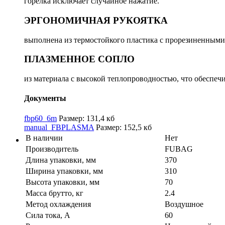
горелка исключает случайное нажатие.
ЭРГОНОМИЧНАЯ РУКОЯТКА
выполнена из термостойкого пластика с прорезиненным
ПЛАЗМЕННОЕ СОПЛО
из материала с высокой теплопроводностью, что обеспеч
Документы
fbp60_6m
Размер: 131,4 кб
manual_FBPLASMA
Размер: 152,5 кб
В наличии
Нет
Производитель
FUBAG
Длина упаковки, мм
370
Ширина упаковки, мм
310
Высота упаковки, мм
70
Масса брутто, кг
2.4
Метод охлаждения
Воздушное
Сила тока, А
60