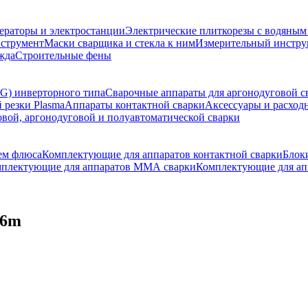
ераторы и электростанции
Электрические плиткорезы с водяны
струмент
Маски сварщика и стекла к ним
Измерительный инстру
жда
Строительные фены
G) инверторного типа
Сварочные аппараты для аргонодуговой с
 резки Plasma
Аппараты контактной сварки
Аксессуары и расход
овой, аргонодуговой и полуавтоматической сварки
ем флюса
Комплектующие для аппаратов контактной сварки
Блок
плектующие для аппаратов ММА сварки
Комплектующие для ап
 6m