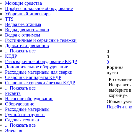
Моющие средства
Профессиональное оборудование
Уборочный инвентарь
TTS
Ведра без отжима
Ведра для мытья окон
Ведра с отжимом
Гостиничные и сервисные тележки
Держатели для мопов
... Показать все
0
КЕДР
0
Газосварочное оборудование КЕДР
0
Дополнительное оборудование
Корзина
Расходные материалы для сварки
пуста
Сварочные аппараты КЕДР
К сожалени
Сварочные горелки / резаки КЕДР
Исправить 
... Показать все
выберите в
Ресанта
корзину».
Насосное оборудование
Общая сумм
Оборудование
Перейти в к
Расходные материалы
Ручной инструмент
Садовая техника
... Показать все
Энергия