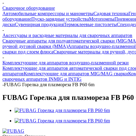
-
Сварочное оборудование
Автомобильные компрессоры и манометры
Садовая техника
Ген
оборудование
Пуско-зарядные устройства
Мотопомпы
Пневмоин
диски
Сувенирная продукция
Термоклеевые пистолеты
Спецоде
-
Аксессуары и расходные материалы для сварочных аппаратов
Сварочные аппараты для полуавтоматической сварки (MIG/MA
ручной дуговой сварки (MMA)
Аппараты воздушно-плазменной
сварки под слоем флюса
Сварочные материалы для ручной, дуг
-
Комплектующие для аппаратов воздушно-плазменной резки
Комплектующие для аппаратов автоматической сварки под сло
аппаратов
Комплектующие для аппаратов MIG/MAG сварки
Ком
сварочных аппаратов INMIG и INTIG
-
FUBAG Горелка для плазмореза FB P60 6m
FUBAG Горелка для плазмореза FB P60