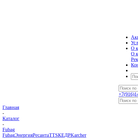
Ак
Ус
О 
О 
Ре
Ко
+7(916)1
Главная
-
Каталог
-
Fubag
Fubag
Энергия
Ресанта
TTS
КЕДР
Karcher