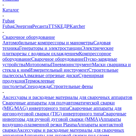
-
Каталог
-
Fubag
Fubag
Энергия
Ресанта
TTS
КЕДР
Karcher
-
Сварочное оборудование
Автомобильные компрессоры и манометры
Садовая
техника
Генераторы и электростанции
Электрические
плиткорезы с водяным охлаждением
Компрессорное
оборудование
Сварочное оборудование
Пуско-зарядные
устройства
Мотопомпы
Пневмоинструмент
Маски сварщика и
стекла к ним
Измерительный инструмент
Строительные
пылесосы
Алмазные отрезные диски
Сувенирная
продукция
Термоклеевые
пистолеты
Спецодежда
Строительные фены
-
Аксессуары и расходные материалы для сварочных аппаратов
Сварочные аппараты для полуавтоматической сварки
(MIG/MAG) инверторного типа
Сварочные аппараты для
аргонодуговой сварки (TIG) инверторного типа
Сварочные
инверторы для ручной дуговой сварки (MMA)
Аппараты
воздушно-плазменной резки Plasma
Аппараты контактной
сварки
Аксессуары и расходные материалы для сварочных
аппаратов
Аппараты для дуговой сварки под слоем