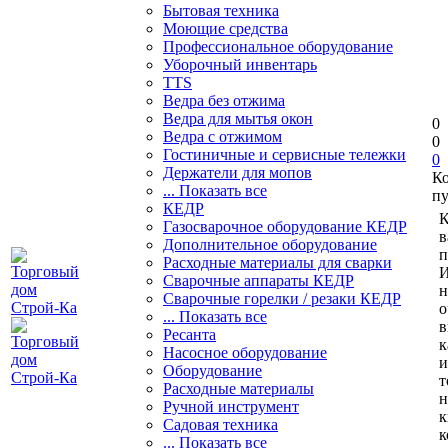
Бытовая техника
Моющие средства
Профессиональное оборудование
Уборочный инвентарь
TTS
Ведра без отжима
Ведра для мытья окон
0
Ведра с отжимом
0
Гостиничные и сервисные тележки
0
Держатели для мопов
К
... Показать все
пу
КЕДР
К
Газосварочное оборудование КЕДР
в
Дополнительное оборудование
п
Расходные материалы для сварки
И
Сварочные аппараты КЕДР
н
Сварочные горелки / резаки КЕДР
о
... Показать все
в
Ресанта
к
Насосное оборудование
и
Оборудование
т
Расходные материалы
н
Ручной инструмент
к
Садовая техника
к
... Показать все