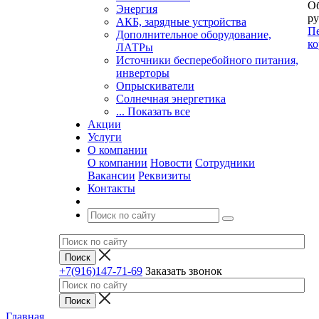
Об
Энергия
ру
АКБ, зарядные устройства
Пе
Дополнительное оборудование,
ко
ЛАТРы
Источники бесперебойного питания,
инверторы
Опрыскиватели
Солнечная энергетика
... Показать все
Акции
Услуги
О компании
О компании
Новости
Сотрудники
Вакансии
Реквизиты
Контакты
+7(916)147-71-69
Заказать звонок
Главная