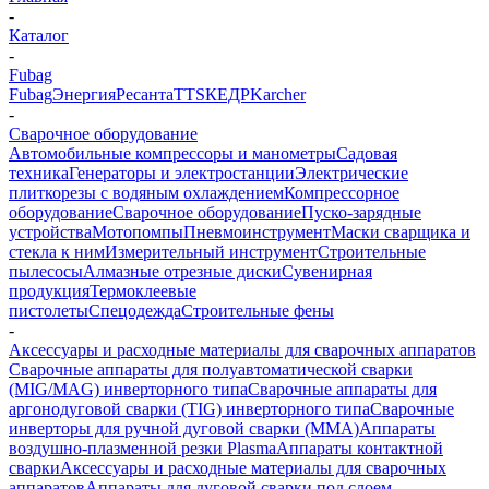
-
Каталог
-
Fubag
Fubag
Энергия
Ресанта
TTS
КЕДР
Karcher
-
Сварочное оборудование
Автомобильные компрессоры и манометры
Садовая
техника
Генераторы и электростанции
Электрические
плиткорезы с водяным охлаждением
Компрессорное
оборудование
Сварочное оборудование
Пуско-зарядные
устройства
Мотопомпы
Пневмоинструмент
Маски сварщика и
стекла к ним
Измерительный инструмент
Строительные
пылесосы
Алмазные отрезные диски
Сувенирная
продукция
Термоклеевые
пистолеты
Спецодежда
Строительные фены
-
Аксессуары и расходные материалы для сварочных аппаратов
Сварочные аппараты для полуавтоматической сварки
(MIG/MAG) инверторного типа
Сварочные аппараты для
аргонодуговой сварки (TIG) инверторного типа
Сварочные
инверторы для ручной дуговой сварки (MMA)
Аппараты
воздушно-плазменной резки Plasma
Аппараты контактной
сварки
Аксессуары и расходные материалы для сварочных
аппаратов
Аппараты для дуговой сварки под слоем