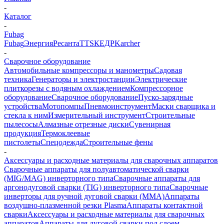
-
Каталог
-
Fubag
Fubag
Энергия
Ресанта
TTS
КЕДР
Karcher
-
Сварочное оборудование
Автомобильные компрессоры и манометры
Садовая
техника
Генераторы и электростанции
Электрические
плиткорезы с водяным охлаждением
Компрессорное
оборудование
Сварочное оборудование
Пуско-зарядные
устройства
Мотопомпы
Пневмоинструмент
Маски сварщика и
стекла к ним
Измерительный инструмент
Строительные
пылесосы
Алмазные отрезные диски
Сувенирная
продукция
Термоклеевые
пистолеты
Спецодежда
Строительные фены
-
Аксессуары и расходные материалы для сварочных аппаратов
Сварочные аппараты для полуавтоматической сварки
(MIG/MAG) инверторного типа
Сварочные аппараты для
аргонодуговой сварки (TIG) инверторного типа
Сварочные
инверторы для ручной дуговой сварки (MMA)
Аппараты
воздушно-плазменной резки Plasma
Аппараты контактной
сварки
Аксессуары и расходные материалы для сварочных
аппаратов
Аппараты для дуговой сварки под слоем