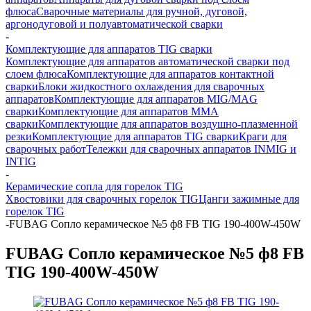
флюса
Сварочные материалы для ручной, дуговой,
аргонодуговой и полуавтоматической сварки
-
Комплектующие для аппаратов TIG сварки
Комплектующие для аппаратов автоматической сварки под
слоем флюса
Комплектующие для аппаратов контактной
сварки
Блоки жидкостного охлаждения для сварочных
аппаратов
Комплектующие для аппаратов MIG/MAG
сварки
Комплектующие для аппаратов ММА
сварки
Комплектующие для аппаратов воздушно-плазменной
резки
Комплектующие для аппаратов TIG сварки
Краги для
сварочных работ
Тележки для сварочных аппаратов INMIG и
INTIG
-
Керамические сопла для горелок TIG
Хвостовики для сварочных горелок TIG
Цанги зажимные для
горелок TIG
-
FUBAG Сопло керамическое №5 ф8 FB TIG 190-400W-450W
FUBAG Сопло керамическое №5 ф8 FB
TIG 190-400W-450W