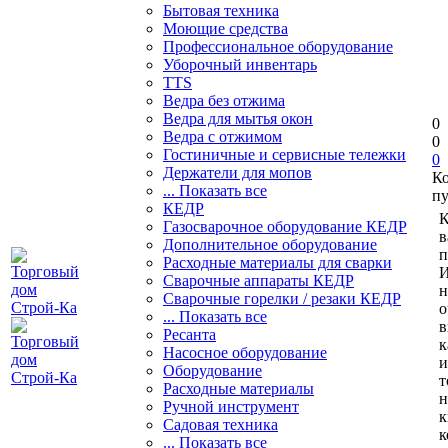
Бытовая техника
Моющие средства
Профессиональное оборудование
Уборочный инвентарь
TTS
Ведра без отжима
Ведра для мытья окон
0
Ведра с отжимом
0
Гостиничные и сервисные тележки
0
Держатели для мопов
К
... Показать все
пу
КЕДР
К
Газосварочное оборудование КЕДР
в
Дополнительное оборудование
п
Расходные материалы для сварки
И
Сварочные аппараты КЕДР
н
Сварочные горелки / резаки КЕДР
о
... Показать все
в
Ресанта
к
Насосное оборудование
и
Оборудование
т
Расходные материалы
н
Ручной инструмент
к
Садовая техника
к
... Показать все