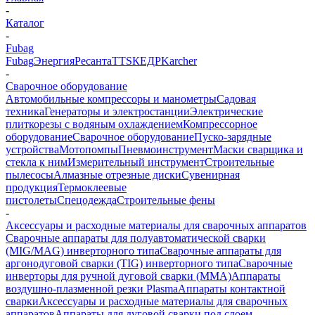
-
Каталог
-
Fubag
Fubag
Энергия
Ресанта
TTS
КЕДР
Karcher
-
Сварочное оборудование
Автомобильные компрессоры и манометры
Садовая
техника
Генераторы и электростанции
Электрические
плиткорезы с водяным охлаждением
Компрессорное
оборудование
Сварочное оборудование
Пуско-зарядные
устройства
Мотопомпы
Пневмоинструмент
Маски сварщика и
стекла к ним
Измерительный инструмент
Строительные
пылесосы
Алмазные отрезные диски
Сувенирная
продукция
Термоклеевые
пистолеты
Спецодежда
Строительные фены
-
Аксессуары и расходные материалы для сварочных аппаратов
Сварочные аппараты для полуавтоматической сварки
(MIG/MAG) инверторного типа
Сварочные аппараты для
аргонодуговой сварки (TIG) инверторного типа
Сварочные
инверторы для ручной дуговой сварки (MMA)
Аппараты
воздушно-плазменной резки Plasma
Аппараты контактной
сварки
Аксессуары и расходные материалы для сварочных
аппаратов
Аппараты для дуговой сварки под слоем