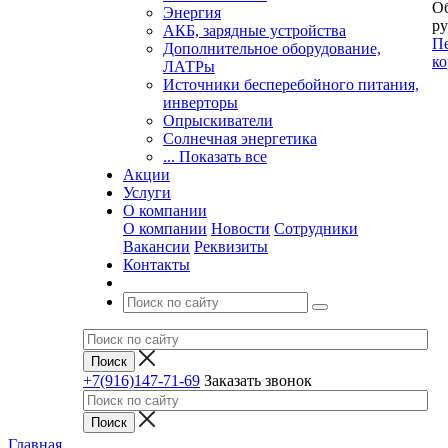
Об
Энергия
ру
АКБ, зарядные устройства
Пе
Дополнительное оборудование,
ко
ЛАТРы
Источники бесперебойного питания,
инверторы
Опрыскиватели
Солнечная энергетика
... Показать все
Акции
Услуги
О компании
О компании
Новости
Сотрудники
Вакансии
Реквизиты
Контакты
+7(916)147-71-69
Заказать звонок
Главная