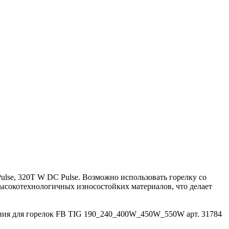
lse, 320T W DC Pulse. Возможно использовать горелку со
сокотехнологичных износостойких материалов, что делает
ния для горелок FB TIG 190_240_400W_450W_550W арт. 31784