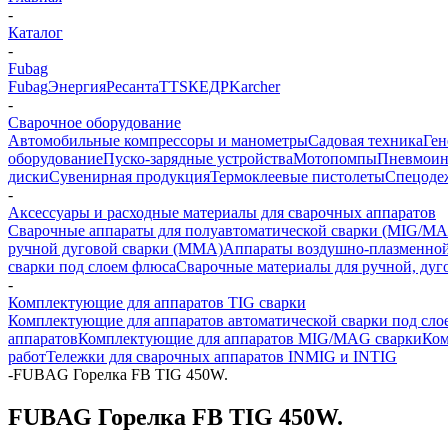
-
Каталог
-
Fubag
Fubag
Энергия
Ресанта
TTS
КЕДР
Karcher
-
Сварочное оборудование
Автомобильные компрессоры и манометры
Садовая техника
Ген
оборудование
Пуско-зарядные устройства
Мотопомпы
Пневмоин
диски
Сувенирная продукция
Термоклеевые пистолеты
Спецоде
-
Аксессуары и расходные материалы для сварочных аппаратов
Сварочные аппараты для полуавтоматической сварки (MIG/MA
ручной дуговой сварки (MMA)
Аппараты воздушно-плазменной
сварки под слоем флюса
Сварочные материалы для ручной, дуг
-
Комплектующие для аппаратов TIG сварки
Комплектующие для аппаратов автоматической сварки под сло
аппаратов
Комплектующие для аппаратов MIG/MAG сварки
Ком
работ
Тележки для сварочных аппаратов INMIG и INTIG
-
FUBAG Горелка FB TIG 450W.
FUBAG Горелка FB TIG 450W.