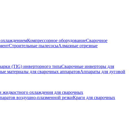
м охлаждением
Компрессорное оборудование
Сварочное
мент
Строительные пылесосы
Алмазные отрезные
варки (TIG) инверторного типа
Сварочные инверторы для
ные материалы для сварочных аппаратов
Аппараты для дуговой
и жидкостного охлаждения для сварочных
паратов воздушно-плазменной резки
Краги для сварочных