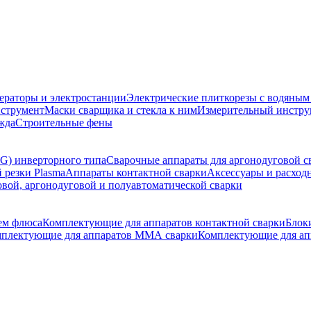
ераторы и электростанции
Электрические плиткорезы с водяны
струмент
Маски сварщика и стекла к ним
Измерительный инстру
жда
Строительные фены
G) инверторного типа
Сварочные аппараты для аргонодуговой с
 резки Plasma
Аппараты контактной сварки
Аксессуары и расход
овой, аргонодуговой и полуавтоматической сварки
ем флюса
Комплектующие для аппаратов контактной сварки
Блок
плектующие для аппаратов ММА сварки
Комплектующие для ап