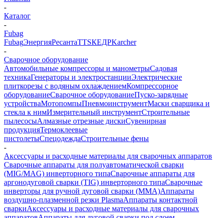
-
Каталог
-
Fubag
Fubag
Энергия
Ресанта
TTS
КЕДР
Karcher
-
Сварочное оборудование
Автомобильные компрессоры и манометры
Садовая
техника
Генераторы и электростанции
Электрические
плиткорезы с водяным охлаждением
Компрессорное
оборудование
Сварочное оборудование
Пуско-зарядные
устройства
Мотопомпы
Пневмоинструмент
Маски сварщика и
стекла к ним
Измерительный инструмент
Строительные
пылесосы
Алмазные отрезные диски
Сувенирная
продукция
Термоклеевые
пистолеты
Спецодежда
Строительные фены
-
Аксессуары и расходные материалы для сварочных аппаратов
Сварочные аппараты для полуавтоматической сварки
(MIG/MAG) инверторного типа
Сварочные аппараты для
аргонодуговой сварки (TIG) инверторного типа
Сварочные
инверторы для ручной дуговой сварки (MMA)
Аппараты
воздушно-плазменной резки Plasma
Аппараты контактной
сварки
Аксессуары и расходные материалы для сварочных
аппаратов
Аппараты для дуговой сварки под слоем