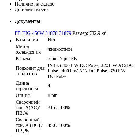
Наличие на складе
Дополнительно
Документы
FB-TIG-450W-31878-31879
Размер: 732,9 кб
В наличии
Нет
Метод
жидкостное
охлаждения
Разъем
5 pin, 5 pin FB
INTIG 400T W DC Pulse, 320T W AC/DC
Подходит для
Pulse , 400T W AC/ DC Pulse, 320T W
аппаратов
DC Pulse
Длина
4
горелки, м
Опция
8 pin
Сварочный
ток, А(АС)/
315 / 100%
ПВ,%
Сварочный
ток, А (DC) /
450 / 100%
ПВ, %