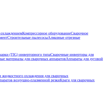
м охлаждением
Компрессорное оборудование
Сварочное
мент
Строительные пылесосы
Алмазные отрезные
варки (TIG) инверторного типа
Сварочные инверторы для
ные материалы для сварочных аппаратов
Аппараты для дуговой
и жидкостного охлаждения для сварочных
паратов воздушно-плазменной резки
Краги для сварочных