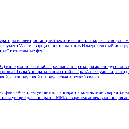
ераторы и электростанции
Электрические плиткорезы с водяны
струмент
Маски сварщика и стекла к ним
Измерительный инстру
жда
Строительные фены
G) инверторного типа
Сварочные аппараты для аргонодуговой с
 резки Plasma
Аппараты контактной сварки
Аксессуары и расход
овой, аргонодуговой и полуавтоматической сварки
ем флюса
Комплектующие для аппаратов контактной сварки
Блок
плектующие для аппаратов ММА сварки
Комплектующие для ап