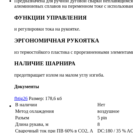
Предназначенa для ручной дуговой сварки неплавящимся 
алюминиевых сплавов на переменном токе с использован
ФУНКЦИИ УПРАВЛЕНИЯ
и регулировки тока на рукоятке.
ЭРГОНОМИЧНАЯ РУКОЯТКА
из термостойкого пластика с прорезиненными элементами
НАЛИЧИЕ ШАРНИРА
предотвращает излом на малом углу изгиба.
Документы
fbtig26
Размер: 178,6 кб
В наличии
Нет
Метод охлаждения
воздушное
Разъем
5 pin
Длина рукава, м
8
Сварочный ток при ПВ 60% в СО2, А
DC:180 / 35 % AC