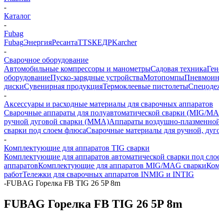
-
Каталог
-
Fubag
Fubag
Энергия
Ресанта
TTS
КЕДР
Karcher
-
Сварочное оборудование
Автомобильные компрессоры и манометры
Садовая техника
Ген
оборудование
Пуско-зарядные устройства
Мотопомпы
Пневмоин
диски
Сувенирная продукция
Термоклеевые пистолеты
Спецоде
-
Аксессуары и расходные материалы для сварочных аппаратов
Сварочные аппараты для полуавтоматической сварки (MIG/MA
ручной дуговой сварки (MMA)
Аппараты воздушно-плазменной
сварки под слоем флюса
Сварочные материалы для ручной, дуг
-
Комплектующие для аппаратов TIG сварки
Комплектующие для аппаратов автоматической сварки под сло
аппаратов
Комплектующие для аппаратов MIG/MAG сварки
Ком
работ
Тележки для сварочных аппаратов INMIG и INTIG
-
FUBAG Горелка FB TIG 26 5P 8m
FUBAG Горелка FB TIG 26 5P 8m