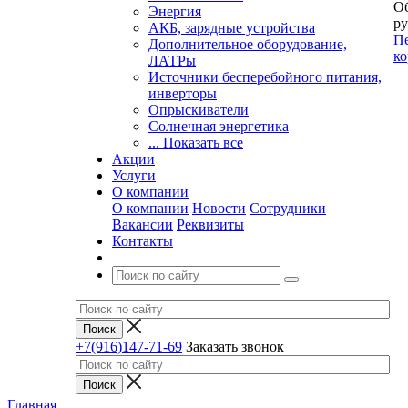
Об
Энергия
ру
АКБ, зарядные устройства
Пе
Дополнительное оборудование,
ко
ЛАТРы
Источники бесперебойного питания,
инверторы
Опрыскиватели
Солнечная энергетика
... Показать все
Акции
Услуги
О компании
О компании
Новости
Сотрудники
Вакансии
Реквизиты
Контакты
+7(916)147-71-69
Заказать звонок
Главная