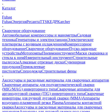
-
Каталог
-
Fubag
Fubag
Энергия
Ресанта
TTS
КЕДР
Karcher
-
Сварочное оборудование
Автомобильные компрессоры и манометры
Садовая
техника
Генераторы и электростанции
Электрические
плиткорезы с водяным охлаждением
Компрессорное
оборудование
Сварочное оборудование
Пуско-зарядные
устройства
Мотопомпы
Пневмоинструмент
Маски сварщика и
стекла к ним
Измерительный инструмент
Строительные
пылесосы
Алмазные отрезные диски
Сувенирная
продукция
Термоклеевые
пистолеты
Спецодежда
Строительные фены
-
Аксессуары и расходные материалы для сварочных аппаратов
Сварочные аппараты для полуавтоматической сварки
(MIG/MAG) инверторного типа
Сварочные аппараты для
аргонодуговой сварки (TIG) инверторного типа
Сварочные
инверторы для ручной дуговой сварки (MMA)
Аппараты
воздушно-плазменной резки Plasma
Аппараты контактной
сварки
Аксессуары и расходные материалы для сварочных
аппаратов
Аппараты для дуговой сварки под слоем