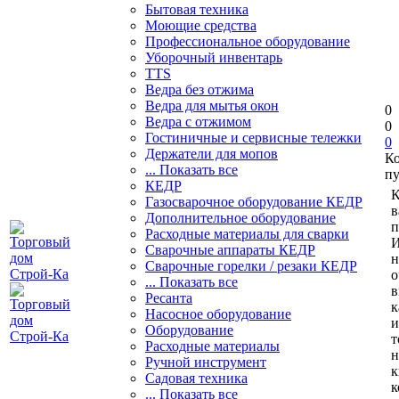
Бытовая техника
Моющие средства
Профессиональное оборудование
Уборочный инвентарь
TTS
Ведра без отжима
Ведра для мытья окон
0
Ведра с отжимом
0
Гостиничные и сервисные тележки
0
Держатели для мопов
К
... Показать все
пу
КЕДР
К
Газосварочное оборудование КЕДР
в
Дополнительное оборудование
п
Расходные материалы для сварки
И
Сварочные аппараты КЕДР
н
Сварочные горелки / резаки КЕДР
о
... Показать все
в
Ресанта
к
Насосное оборудование
и
Оборудование
т
Расходные материалы
н
Ручной инструмент
к
Садовая техника
к
... Показать все