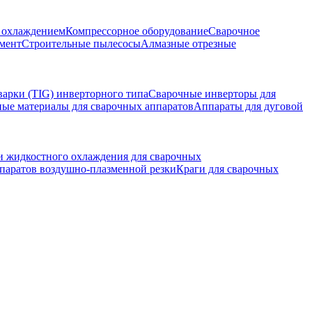
м охлаждением
Компрессорное оборудование
Сварочное
мент
Строительные пылесосы
Алмазные отрезные
варки (TIG) инверторного типа
Сварочные инверторы для
ные материалы для сварочных аппаратов
Аппараты для дуговой
и жидкостного охлаждения для сварочных
паратов воздушно-плазменной резки
Краги для сварочных