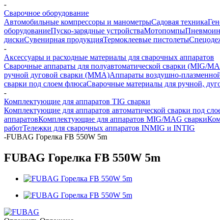
-
Сварочное оборудование
Автомобильные компрессоры и манометры
Садовая техника
Ген
оборудование
Пуско-зарядные устройства
Мотопомпы
Пневмоин
диски
Сувенирная продукция
Термоклеевые пистолеты
Спецоде
-
Аксессуары и расходные материалы для сварочных аппаратов
Сварочные аппараты для полуавтоматической сварки (MIG/MA
ручной дуговой сварки (MMA)
Аппараты воздушно-плазменной
сварки под слоем флюса
Сварочные материалы для ручной, дуг
-
Комплектующие для аппаратов TIG сварки
Комплектующие для аппаратов автоматической сварки под сло
аппаратов
Комплектующие для аппаратов MIG/MAG сварки
Ком
работ
Тележки для сварочных аппаратов INMIG и INTIG
-
FUBAG Горелка FB 550W 5m
FUBAG Горелка FB 550W 5m