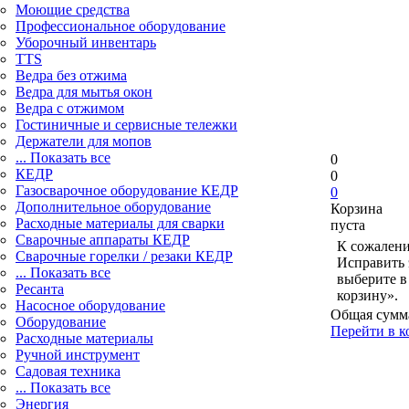
Моющие средства
Профессиональное оборудование
Уборочный инвентарь
TTS
Ведра без отжима
Ведра для мытья окон
Ведра с отжимом
Гостиничные и сервисные тележки
Держатели для мопов
... Показать все
0
КЕДР
0
Газосварочное оборудование КЕДР
0
Дополнительное оборудование
Корзина
Расходные материалы для сварки
пуста
Сварочные аппараты КЕДР
К сожалени
Сварочные горелки / резаки КЕДР
Исправить 
... Показать все
выберите в
Ресанта
корзину».
Насосное оборудование
Общая сумм
Оборудование
Перейти в к
Расходные материалы
Ручной инструмент
Садовая техника
... Показать все
Энергия