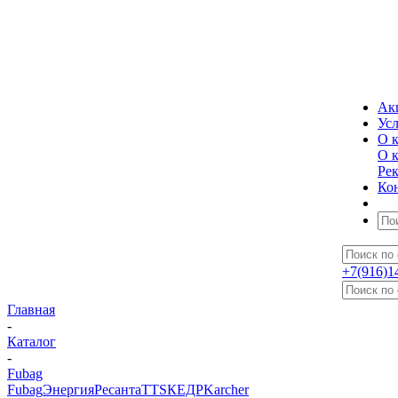
Ак
Ус
О 
О 
Ре
Ко
+7(916)1
Главная
-
Каталог
-
Fubag
Fubag
Энергия
Ресанта
TTS
КЕДР
Karcher