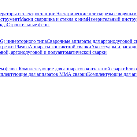
ераторы и электростанции
Электрические плиткорезы с водяны
струмент
Маски сварщика и стекла к ним
Измерительный инстру
жда
Строительные фены
G) инверторного типа
Сварочные аппараты для аргонодуговой с
 резки Plasma
Аппараты контактной сварки
Аксессуары и расход
овой, аргонодуговой и полуавтоматической сварки
ем флюса
Комплектующие для аппаратов контактной сварки
Блок
плектующие для аппаратов ММА сварки
Комплектующие для ап