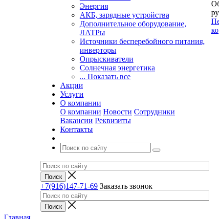
Об
Энергия
ру
АКБ, зарядные устройства
Пе
Дополнительное оборудование,
ко
ЛАТРы
Источники бесперебойного питания,
инверторы
Опрыскиватели
Солнечная энергетика
... Показать все
Акции
Услуги
О компании
О компании
Новости
Сотрудники
Вакансии
Реквизиты
Контакты
+7(916)147-71-69
Заказать звонок
Главная