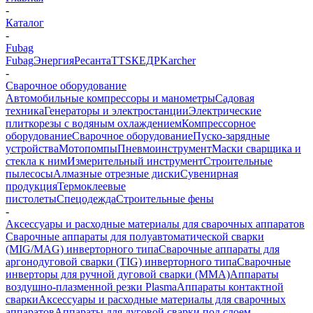
-
Каталог
-
Fubag
Fubag
Энергия
Ресанта
TTS
КЕДР
Karcher
-
Сварочное оборудование
Автомобильные компрессоры и манометры
Садовая
техника
Генераторы и электростанции
Электрические
плиткорезы с водяным охлаждением
Компрессорное
оборудование
Сварочное оборудование
Пуско-зарядные
устройства
Мотопомпы
Пневмоинструмент
Маски сварщика и
стекла к ним
Измерительный инструмент
Строительные
пылесосы
Алмазные отрезные диски
Сувенирная
продукция
Термоклеевые
пистолеты
Спецодежда
Строительные фены
-
Аксессуары и расходные материалы для сварочных аппаратов
Сварочные аппараты для полуавтоматической сварки
(MIG/MAG) инверторного типа
Сварочные аппараты для
аргонодуговой сварки (TIG) инверторного типа
Сварочные
инверторы для ручной дуговой сварки (MMA)
Аппараты
воздушно-плазменной резки Plasma
Аппараты контактной
сварки
Аксессуары и расходные материалы для сварочных
аппаратов
Аппараты для дуговой сварки под слоем