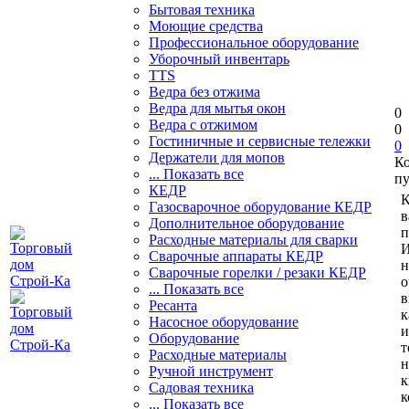
Бытовая техника
Моющие средства
Профессиональное оборудование
Уборочный инвентарь
TTS
Ведра без отжима
Ведра для мытья окон
0
Ведра с отжимом
0
Гостиничные и сервисные тележки
0
Держатели для мопов
К
... Показать все
пу
КЕДР
К
Газосварочное оборудование КЕДР
в
Дополнительное оборудование
п
Расходные материалы для сварки
И
Сварочные аппараты КЕДР
н
Сварочные горелки / резаки КЕДР
о
... Показать все
в
Ресанта
к
Насосное оборудование
и
Оборудование
т
Расходные материалы
н
Ручной инструмент
к
Садовая техника
к
... Показать все