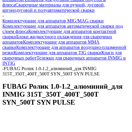
флюса
Сварочные материалы для ручной, дуговой,
аргонодуговой и полуавтоматической сварки
-
Комплектующие для аппаратов MIG/MAG сварки
Комплектующие для аппаратов автоматической сварки под
слоем флюса
Комплектующие для аппаратов контактной
сварки
Блоки жидкостного охлаждения для сварочных
аппаратов
Комплектующие для аппаратов ММА
сварки
Комплектующие для аппаратов воздушно-плазменной
резки
Комплектующие для аппаратов TIG сварки
Краги для
сварочных работ
Тележки для сварочных аппаратов INMIG и
INTIG
-
FUBAG Ролик 1.0-1.2_алюминий_для INMIG
315T_350Т_400T_500T SYN_500T SYN PULSE
FUBAG Ролик 1.0-1.2_алюминий_для
INMIG 315T_350Т_400T_500T
SYN_500T SYN PULSE