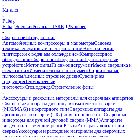
-
Каталог
-
Fubag
Fubag
Энергия
Ресанта
TTS
КЕДР
Karcher
-
Сварочное оборудование
Автомобильные компрессоры и манометры
Садовая
техника
Генераторы и электростанции
Электрические
плиткорезы с водяным охлаждением
Компрессорное
оборудование
Сварочное оборудование
Пуско-зарядные
устройства
Мотопомпы
Пневмоинструмент
Маски сварщика и
стекла к ним
Измерительный инструмент
Строительные
пылесосы
Алмазные отрезные диски
Сувенирная
продукция
Термоклеевые
пистолеты
Спецодежда
Строительные фены
-
Аксессуары и расходные материалы для сварочных аппаратов
Сварочные аппараты для полуавтоматической сварки
(MIG/MAG) инверторного типа
Сварочные аппараты для
аргонодуговой сварки (TIG) инверторного типа
Сварочные
инверторы для ручной дуговой сварки (MMA)
Аппараты
воздушно-плазменной резки Plasma
Аппараты контактной
сварки
Аксессуары и расходные материалы для сварочных
аппаратов
Аппараты для дуговой сварки под слоем