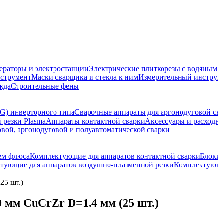
ераторы и электростанции
Электрические плиткорезы с водяны
струмент
Маски сварщика и стекла к ним
Измерительный инстру
жда
Строительные фены
G) инверторного типа
Сварочные аппараты для аргонодуговой с
 резки Plasma
Аппараты контактной сварки
Аксессуары и расход
овой, аргонодуговой и полуавтоматической сварки
ем флюса
Комплектующие для аппаратов контактной сварки
Блок
тующие для аппаратов воздушно-плазменной резки
Комплектующ
25 шт.)
м CuCrZr D=1.4 мм (25 шт.)