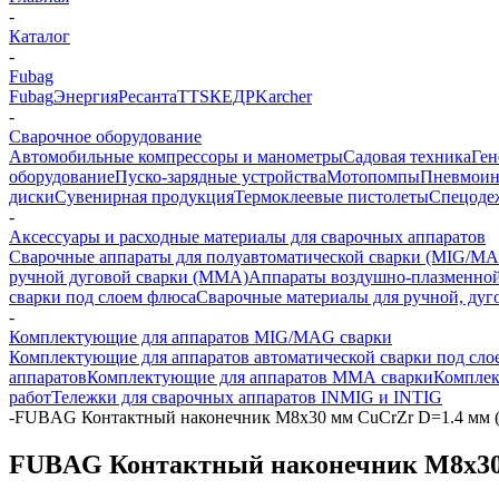
-
Каталог
-
Fubag
Fubag
Энергия
Ресанта
TTS
КЕДР
Karcher
-
Сварочное оборудование
Автомобильные компрессоры и манометры
Садовая техника
Ген
оборудование
Пуско-зарядные устройства
Мотопомпы
Пневмоин
диски
Сувенирная продукция
Термоклеевые пистолеты
Спецоде
-
Аксессуары и расходные материалы для сварочных аппаратов
Сварочные аппараты для полуавтоматической сварки (MIG/MA
ручной дуговой сварки (MMA)
Аппараты воздушно-плазменной
сварки под слоем флюса
Сварочные материалы для ручной, дуг
-
Комплектующие для аппаратов MIG/MAG сварки
Комплектующие для аппаратов автоматической сварки под сло
аппаратов
Комплектующие для аппаратов ММА сварки
Комплек
работ
Тележки для сварочных аппаратов INMIG и INTIG
-
FUBAG Контактный наконечник M8х30 мм CuCrZr D=1.4 мм (
FUBAG Контактный наконечник M8х30 м