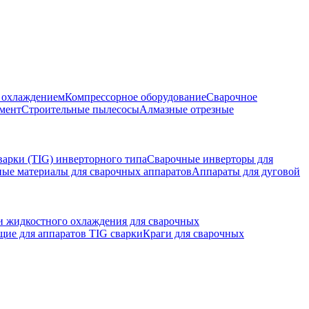
м охлаждением
Компрессорное оборудование
Сварочное
мент
Строительные пылесосы
Алмазные отрезные
варки (TIG) инверторного типа
Сварочные инверторы для
ные материалы для сварочных аппаратов
Аппараты для дуговой
и жидкостного охлаждения для сварочных
ие для аппаратов TIG сварки
Краги для сварочных