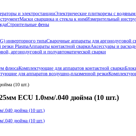
ераторы и электростанции
Электрические плиткорезы с водяны
струмент
Маски сварщика и стекла к ним
Измерительный инстру
жда
Строительные фены
G) инверторного типа
Сварочные аппараты для аргонодуговой с
 резки Plasma
Аппараты контактной сварки
Аксессуары и расход
овой, аргонодуговой и полуавтоматической сварки
ем флюса
Комплектующие для аппаратов контактной сварки
Блок
тующие для аппаратов воздушно-плазменной резки
Комплектующ
юйма (10 шт.)
мм ECU 1.0мм/.040 дюйма (10 шт.)