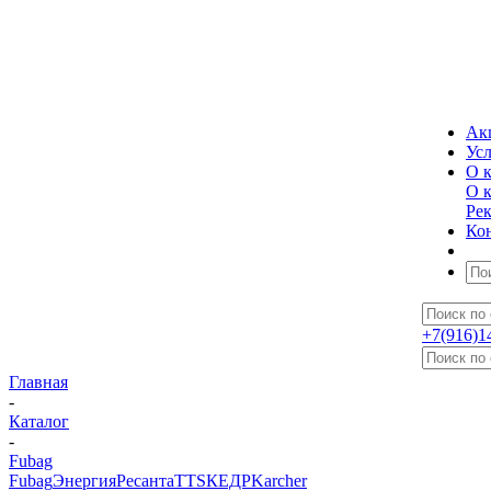
Ак
Ус
О 
О 
Ре
Ко
+7(916)1
Главная
-
Каталог
-
Fubag
Fubag
Энергия
Ресанта
TTS
КЕДР
Karcher