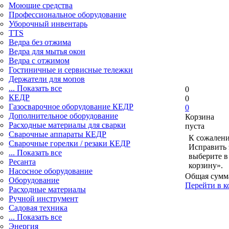
Моющие средства
Профессиональное оборудование
Уборочный инвентарь
TTS
Ведра без отжима
Ведра для мытья окон
Ведра с отжимом
Гостиничные и сервисные тележки
Держатели для мопов
... Показать все
0
КЕДР
0
Газосварочное оборудование КЕДР
0
Дополнительное оборудование
Корзина
Расходные материалы для сварки
пуста
Сварочные аппараты КЕДР
К сожалени
Сварочные горелки / резаки КЕДР
Исправить 
... Показать все
выберите в
Ресанта
корзину».
Насосное оборудование
Общая сумм
Оборудование
Перейти в к
Расходные материалы
Ручной инструмент
Садовая техника
... Показать все
Энергия