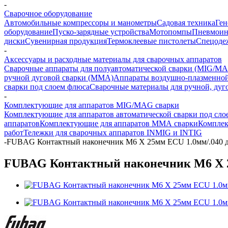
-
Сварочное оборудование
Автомобильные компрессоры и манометры
Садовая техника
Ген
оборудование
Пуско-зарядные устройства
Мотопомпы
Пневмоин
диски
Сувенирная продукция
Термоклеевые пистолеты
Спецоде
-
Аксессуары и расходные материалы для сварочных аппаратов
Сварочные аппараты для полуавтоматической сварки (MIG/MA
ручной дуговой сварки (MMA)
Аппараты воздушно-плазменной
сварки под слоем флюса
Сварочные материалы для ручной, дуг
-
Комплектующие для аппаратов MIG/MAG сварки
Комплектующие для аппаратов автоматической сварки под сло
аппаратов
Комплектующие для аппаратов ММА сварки
Комплек
работ
Тележки для сварочных аппаратов INMIG и INTIG
-
FUBAG Контактный наконечник M6 X 25мм ECU 1.0мм/.040 д
FUBAG Контактный наконечник M6 X 25