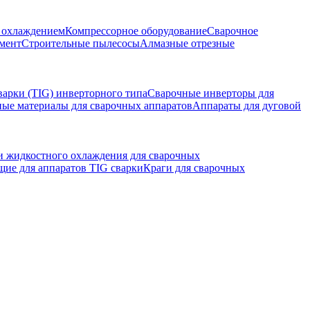
м охлаждением
Компрессорное оборудование
Сварочное
мент
Строительные пылесосы
Алмазные отрезные
варки (TIG) инверторного типа
Сварочные инверторы для
ные материалы для сварочных аппаратов
Аппараты для дуговой
и жидкостного охлаждения для сварочных
ие для аппаратов TIG сварки
Краги для сварочных