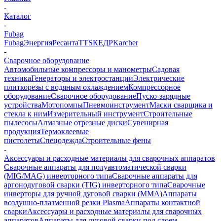
-
Каталог
-
Fubag
Fubag
Энергия
Ресанта
TTS
КЕДР
Karcher
-
Сварочное оборудование
Автомобильные компрессоры и манометры
Садовая
техника
Генераторы и электростанции
Электрические
плиткорезы с водяным охлаждением
Компрессорное
оборудование
Сварочное оборудование
Пуско-зарядные
устройства
Мотопомпы
Пневмоинструмент
Маски сварщика и
стекла к ним
Измерительный инструмент
Строительные
пылесосы
Алмазные отрезные диски
Сувенирная
продукция
Термоклеевые
пистолеты
Спецодежда
Строительные фены
-
Аксессуары и расходные материалы для сварочных аппаратов
Сварочные аппараты для полуавтоматической сварки
(MIG/MAG) инверторного типа
Сварочные аппараты для
аргонодуговой сварки (TIG) инверторного типа
Сварочные
инверторы для ручной дуговой сварки (MMA)
Аппараты
воздушно-плазменной резки Plasma
Аппараты контактной
сварки
Аксессуары и расходные материалы для сварочных
аппаратов
Аппараты для дуговой сварки под слоем