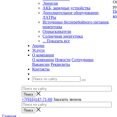
Об
Энергия
ру
АКБ, зарядные устройства
Пе
Дополнительное оборудование,
ко
ЛАТРы
Источники бесперебойного питания,
инверторы
Опрыскиватели
Солнечная энергетика
... Показать все
Акции
Услуги
О компании
О компании
Новости
Сотрудники
Вакансии
Реквизиты
Контакты
+7(916)147-71-69
Заказать звонок
Главная