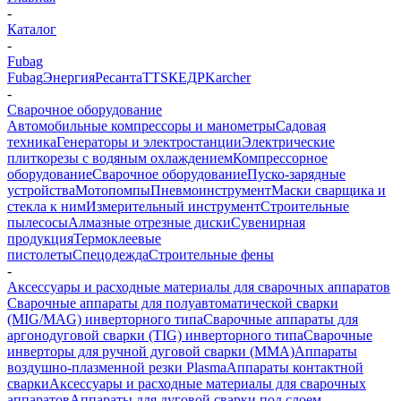
-
Каталог
-
Fubag
Fubag
Энергия
Ресанта
TTS
КЕДР
Karcher
-
Сварочное оборудование
Автомобильные компрессоры и манометры
Садовая
техника
Генераторы и электростанции
Электрические
плиткорезы с водяным охлаждением
Компрессорное
оборудование
Сварочное оборудование
Пуско-зарядные
устройства
Мотопомпы
Пневмоинструмент
Маски сварщика и
стекла к ним
Измерительный инструмент
Строительные
пылесосы
Алмазные отрезные диски
Сувенирная
продукция
Термоклеевые
пистолеты
Спецодежда
Строительные фены
-
Аксессуары и расходные материалы для сварочных аппаратов
Сварочные аппараты для полуавтоматической сварки
(MIG/MAG) инверторного типа
Сварочные аппараты для
аргонодуговой сварки (TIG) инверторного типа
Сварочные
инверторы для ручной дуговой сварки (MMA)
Аппараты
воздушно-плазменной резки Plasma
Аппараты контактной
сварки
Аксессуары и расходные материалы для сварочных
аппаратов
Аппараты для дуговой сварки под слоем