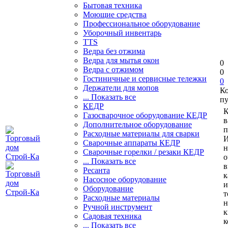
Бытовая техника
Моющие средства
Профессиональное оборудование
Уборочный инвентарь
TTS
Ведра без отжима
Ведра для мытья окон
0
Ведра с отжимом
0
Гостиничные и сервисные тележки
0
Держатели для мопов
К
... Показать все
пу
КЕДР
К
Газосварочное оборудование КЕДР
в
Дополнительное оборудование
п
Расходные материалы для сварки
И
Сварочные аппараты КЕДР
н
Сварочные горелки / резаки КЕДР
о
... Показать все
в
Ресанта
к
Насосное оборудование
и
Оборудование
т
Расходные материалы
н
Ручной инструмент
к
Садовая техника
к
... Показать все