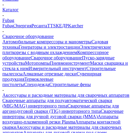
-
Каталог
-
Fubag
Fubag
Энергия
Ресанта
TTS
КЕДР
Karcher
-
Сварочное оборудование
Автомобильные компрессоры и манометры
Садовая
техника
Генераторы и электростанции
Электрические
плиткорезы с водяным охлаждением
Компрессорное
оборудование
Сварочное оборудование
Пуско-зарядные
устройства
Мотопомпы
Пневмоинструмент
Маски сварщика и
стекла к ним
Измерительный инструмент
Строительные
пылесосы
Алмазные отрезные диски
Сувенирная
продукция
Термоклеевые
пистолеты
Спецодежда
Строительные фены
-
Аксессуары и расходные материалы для сварочных аппаратов
Сварочные аппараты для полуавтоматической сварки
(MIG/MAG) инверторного типа
Сварочные аппараты для
аргонодуговой сварки (TIG) инверторного типа
Сварочные
инверторы для ручной дуговой сварки (MMA)
Аппараты
воздушно-плазменной резки Plasma
Аппараты контактной
сварки
Аксессуары и расходные материалы для сварочных
аппаратов
Аппараты для дуговой сварки под слоем