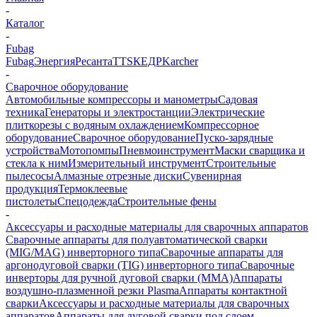
-
Каталог
-
Fubag
Fubag
Энергия
Ресанта
TTS
КЕДР
Karcher
-
Сварочное оборудование
Автомобильные компрессоры и манометры
Садовая
техника
Генераторы и электростанции
Электрические
плиткорезы с водяным охлаждением
Компрессорное
оборудование
Сварочное оборудование
Пуско-зарядные
устройства
Мотопомпы
Пневмоинструмент
Маски сварщика и
стекла к ним
Измерительный инструмент
Строительные
пылесосы
Алмазные отрезные диски
Сувенирная
продукция
Термоклеевые
пистолеты
Спецодежда
Строительные фены
-
Аксессуары и расходные материалы для сварочных аппаратов
Сварочные аппараты для полуавтоматической сварки
(MIG/MAG) инверторного типа
Сварочные аппараты для
аргонодуговой сварки (TIG) инверторного типа
Сварочные
инверторы для ручной дуговой сварки (MMA)
Аппараты
воздушно-плазменной резки Plasma
Аппараты контактной
сварки
Аксессуары и расходные материалы для сварочных
аппаратов
Аппараты для дуговой сварки под слоем