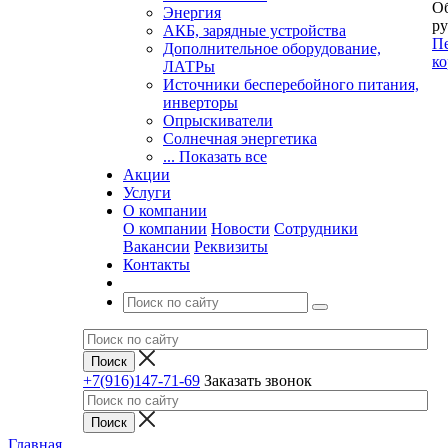
Об
Энергия
ру
АКБ, зарядные устройства
Пе
Дополнительное оборудование,
ко
ЛАТРы
Источники бесперебойного питания,
инверторы
Опрыскиватели
Солнечная энергетика
... Показать все
Акции
Услуги
О компании
О компании
Новости
Сотрудники
Вакансии
Реквизиты
Контакты
+7(916)147-71-69
Заказать звонок
Главная