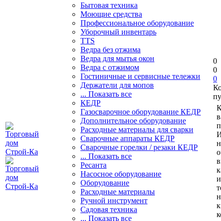
Бытовая техника
Моющие средства
Профессиональное оборудование
Уборочный инвентарь
TTS
Ведра без отжима
Ведра для мытья окон
0
Ведра с отжимом
0
Гостиничные и сервисные тележки
0
Держатели для мопов
К
... Показать все
пу
КЕДР
К
Газосварочное оборудование КЕДР
в
Дополнительное оборудование
п
Расходные материалы для сварки
И
Сварочные аппараты КЕДР
н
Сварочные горелки / резаки КЕДР
о
... Показать все
в
Ресанта
к
Насосное оборудование
и
Оборудование
т
Расходные материалы
н
Ручной инструмент
к
Садовая техника
к
... Показать все