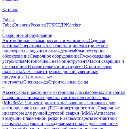
-
Каталог
-
Fubag
Fubag
Энергия
Ресанта
TTS
КЕДР
Karcher
-
Сварочное оборудование
Автомобильные компрессоры и манометры
Садовая
техника
Генераторы и электростанции
Электрические
плиткорезы с водяным охлаждением
Компрессорное
оборудование
Сварочное оборудование
Пуско-зарядные
устройства
Мотопомпы
Пневмоинструмент
Маски сварщика и
стекла к ним
Измерительный инструмент
Строительные
пылесосы
Алмазные отрезные диски
Сувенирная
продукция
Термоклеевые
пистолеты
Спецодежда
Строительные фены
-
Аксессуары и расходные материалы для сварочных аппаратов
Сварочные аппараты для полуавтоматической сварки
(MIG/MAG) инверторного типа
Сварочные аппараты для
аргонодуговой сварки (TIG) инверторного типа
Сварочные
инверторы для ручной дуговой сварки (MMA)
Аппараты
воздушно-плазменной резки Plasma
Аппараты контактной
сварки
Аксессуары и расходные материалы для сварочных
аппаратов
Аппараты для дуговой сварки под слоем