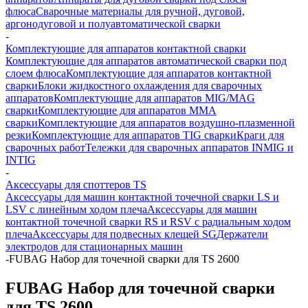
флюса
Сварочные материалы для ручной, дуговой,
аргонодуговой и полуавтоматической сварки
-
Комплектующие для аппаратов контактной сварки
Комплектующие для аппаратов автоматической сварки под
слоем флюса
Комплектующие для аппаратов контактной
сварки
Блоки жидкостного охлаждения для сварочных
аппаратов
Комплектующие для аппаратов MIG/MAG
сварки
Комплектующие для аппаратов ММА
сварки
Комплектующие для аппаратов воздушно-плазменной
резки
Комплектующие для аппаратов TIG сварки
Краги для
сварочных работ
Тележки для сварочных аппаратов INMIG и
INTIG
-
Аксессуары для споттеров TS
Аксессуары для машин контактной точечной сварки LS и
LSV с линейным ходом плеча
Аксессуары для машин
контактной точечной сварки RS и RSV с радиальным ходом
плеча
Аксессуары для подвесных клещей SG
Держатели
электродов для стационарных машин
-
FUBAG Набор для точечной сварки для TS 2600
FUBAG Набор для точечной сварки
для TS 2600