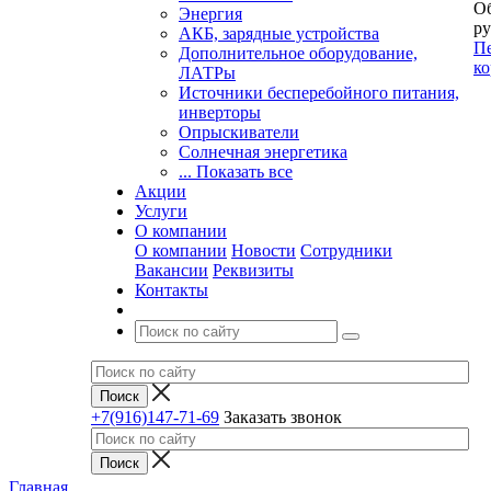
Об
Энергия
ру
АКБ, зарядные устройства
Пе
Дополнительное оборудование,
ко
ЛАТРы
Источники бесперебойного питания,
инверторы
Опрыскиватели
Солнечная энергетика
... Показать все
Акции
Услуги
О компании
О компании
Новости
Сотрудники
Вакансии
Реквизиты
Контакты
+7(916)147-71-69
Заказать звонок
Главная