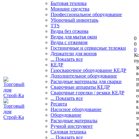
Бытовая техника
Моющие средства
Профессиональное оборудование
Уборочный инвентарь
TTS
Ведра без отжима
Ведра для мытья окон
0
Ведра с отжимом
0
Гостиничные и сервисные тележки
0
Держатели для мопов
К
... Показать все
пу
КЕДР
К
Газосварочное оборудование КЕДР
в
Дополнительное оборудование
п
Расходные материалы для сварки
И
Сварочные аппараты КЕДР
н
Сварочные горелки / резаки КЕДР
о
... Показать все
в
Ресанта
к
Насосное оборудование
и
Оборудование
т
Расходные материалы
н
Ручной инструмент
к
Садовая техника
к
... Показать все