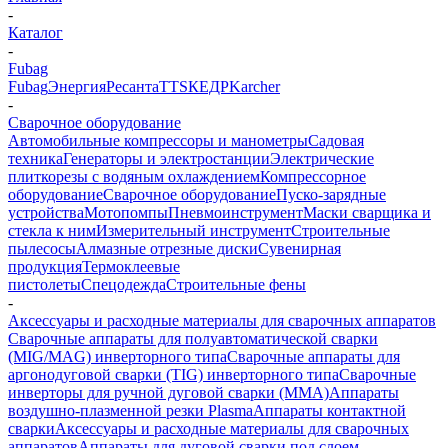
-
Каталог
-
Fubag
Fubag
Энергия
Ресанта
TTS
КЕДР
Karcher
-
Сварочное оборудование
Автомобильные компрессоры и манометры
Садовая
техника
Генераторы и электростанции
Электрические
плиткорезы с водяным охлаждением
Компрессорное
оборудование
Сварочное оборудование
Пуско-зарядные
устройства
Мотопомпы
Пневмоинструмент
Маски сварщика и
стекла к ним
Измерительный инструмент
Строительные
пылесосы
Алмазные отрезные диски
Сувенирная
продукция
Термоклеевые
пистолеты
Спецодежда
Строительные фены
-
Аксессуары и расходные материалы для сварочных аппаратов
Сварочные аппараты для полуавтоматической сварки
(MIG/MAG) инверторного типа
Сварочные аппараты для
аргонодуговой сварки (TIG) инверторного типа
Сварочные
инверторы для ручной дуговой сварки (MMA)
Аппараты
воздушно-плазменной резки Plasma
Аппараты контактной
сварки
Аксессуары и расходные материалы для сварочных
аппаратов
Аппараты для дуговой сварки под слоем