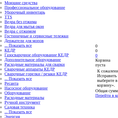
Моющие средства
Профессиональное оборудование
Уборочный инвентарь
TTS
Ведра без отжима
Ведра для мытья окон
Ведра с отжимом
Гостиничные и сервисные тележки
Держатели для мопов
... Показать все
0
КЕДР
0
Газосварочное оборудование КЕДР
0
Дополнительное оборудование
Корзина
Расходные материалы для сварки
пуста
Сварочные аппараты КЕДР
К сожалени
Сварочные горелки / резаки КЕДР
Исправить 
... Показать все
выберите в
Ресанта
корзину».
Насосное оборудование
Общая сумм
Оборудование
Перейти в к
Расходные материалы
Ручной инструмент
Садовая техника
... Показать все
Энергия