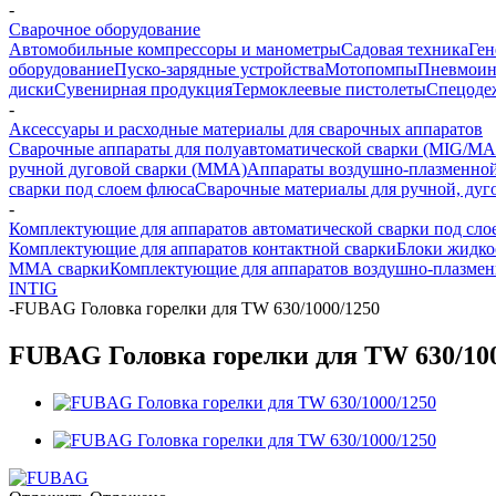
-
Сварочное оборудование
Автомобильные компрессоры и манометры
Садовая техника
Ген
оборудование
Пуско-зарядные устройства
Мотопомпы
Пневмоин
диски
Сувенирная продукция
Термоклеевые пистолеты
Спецоде
-
Аксессуары и расходные материалы для сварочных аппаратов
Сварочные аппараты для полуавтоматической сварки (MIG/MA
ручной дуговой сварки (MMA)
Аппараты воздушно-плазменной
сварки под слоем флюса
Сварочные материалы для ручной, дуг
-
Комплектующие для аппаратов автоматической сварки под сло
Комплектующие для аппаратов контактной сварки
Блоки жидко
ММА сварки
Комплектующие для аппаратов воздушно-плазмен
INTIG
-
FUBAG Головка горелки для TW 630/1000/1250
FUBAG Головка горелки для TW 630/100