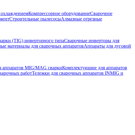
м охлаждением
Компрессорное оборудование
Сварочное
мент
Строительные пылесосы
Алмазные отрезные
варки (TIG) инверторного типа
Сварочные инверторы для
ные материалы для сварочных аппаратов
Аппараты для дуговой
я аппаратов MIG/MAG сварки
Комплектующие для аппаратов
сварочных работ
Тележки для сварочных аппаратов INMIG и