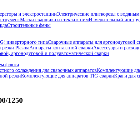
ераторы и электростанции
Электрические плиткорезы с водяны
струмент
Маски сварщика и стекла к ним
Измерительный инстру
жда
Строительные фены
G) инверторного типа
Сварочные аппараты для аргонодуговой с
 резки Plasma
Аппараты контактной сварки
Аксессуары и расход
овой, аргонодуговой и полуавтоматической сварки
ем флюса
стного охлаждения для сварочных аппаратов
Комплектующие дл
ной резки
Комплектующие для аппаратов TIG сварки
Краги для 
0/1250