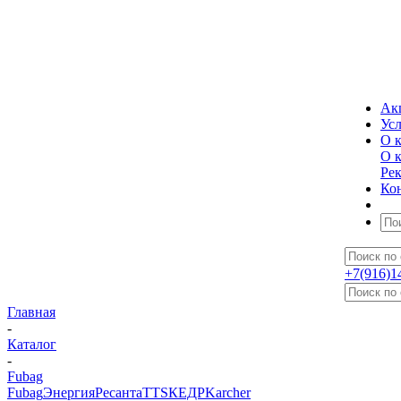
Ак
Ус
О 
О 
Ре
Ко
+7(916)1
Главная
-
Каталог
-
Fubag
Fubag
Энергия
Ресанта
TTS
КЕДР
Karcher