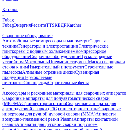
-
Каталог
-
Fubag
Fubag
Энергия
Ресанта
TTS
КЕДР
Karcher
-
Сварочное оборудование
Автомобильные компрессоры и манометры
Садовая
техника
Генераторы и электростанции
Электрические
плиткорезы с водяным охлаждением
Компрессорное
оборудование
Сварочное оборудование
Пуско-зарядные
устройства
Мотопомпы
Пневмоинструмент
Маски сварщика и
стекла к ним
Измерительный инструмент
Строительные
пылесосы
Алмазные отрезные диски
Сувенирная
продукция
Термоклеевые
пистолеты
Спецодежда
Строительные фены
-
Аксессуары и расходные материалы для сварочных аппаратов
Сварочные аппараты для полуавтоматической сварки
(MIG/MAG) инверторного типа
Сварочные аппараты для
аргонодуговой сварки (TIG) инверторного типа
Сварочные
инверторы для ручной дуговой сварки (MMA)
Аппараты
воздушно-плазменной резки Plasma
Аппараты контактной
сварки
Аппараты для дуговой сварки под слоем
флюса
Сварочные материалы для ручной, дуговой,