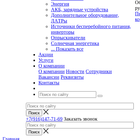
Об
Энергия
ру
АКБ, зарядные устройства
Пе
Дополнительное оборудование,
ко
ЛАТРы
Источники бесперебойного питания,
инверторы
Опрыскиватели
Солнечная энергетика
... Показать все
Акции
Услуги
О компании
О компании
Новости
Сотрудники
Вакансии
Реквизиты
Контакты
+7(916)147-71-69
Заказать звонок
Главная