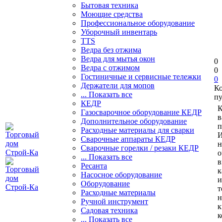
Бытовая техника
Моющие средства
Профессиональное оборудование
Уборочный инвентарь
TTS
Ведра без отжима
Ведра для мытья окон
0
Ведра с отжимом
0
Гостиничные и сервисные тележки
0
Держатели для мопов
К
... Показать все
пу
КЕДР
К
Газосварочное оборудование КЕДР
в
Дополнительное оборудование
п
Расходные материалы для сварки
И
Сварочные аппараты КЕДР
н
Сварочные горелки / резаки КЕДР
о
... Показать все
в
Ресанта
к
Насосное оборудование
и
Оборудование
т
Расходные материалы
н
Ручной инструмент
к
Садовая техника
к
... Показать все