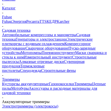
-
Каталог
-
Fubag
Fubag
Энергия
Ресанта
TTS
КЕДР
Karcher
-
Садовая техника
Автомобильные компрессоры и манометры
Садовая
техника
Генераторы и электростанции
Электрические
плиткорезы с водяным охлаждением
Компрессорное
оборудование
Сварочное оборудование
Пуско-зарядные
устройства
Мотопомпы
Пневмоинструмент
Маски сварщика и
стекла к ним
Измерительный инструмент
Строительные
пылесосы
Алмазные отрезные диски
Сувенирная
продукция
Термоклеевые
пистолеты
Спецодежда
Строительные фены
-
Триммеры
Кусторезы аккумуляторные
Газонокосилки
Триммеры
Цепные
пилы
Мотобуры
Аксессуары и расходные материалы для
садовой техники
-
Аккумуляторные триммеры
Электротриммеры (электрокосы)