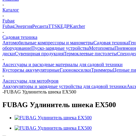
-
Каталог
-
Fubag
Fubag
Энергия
Ресанта
TTS
КЕДР
Karcher
-
Садовая техника
Автомобильные компрессоры и манометры
Садовая техника
Ген
оборудование
Пуско-зарядные устройства
Мотопомпы
Пневмоин
диски
Сувенирная продукция
Термоклеевые пистолеты
Спецоде
-
Аксессуары и расходные материалы для садовой техники
Кусторезы аккумуляторные
Газонокосилки
Триммеры
Цепные п
-
Аксессуары для мотобуров
Аккумуляторы и зарядные устройства для садовой техники
Аксе
-
FUBAG Удлинитель шнека EX500
FUBAG Удлинитель шнека EX500