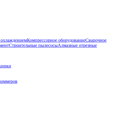
м охлаждением
Компрессорное оборудование
Сварочное
мент
Строительные пылесосы
Алмазные отрезные
ехники
риммеров