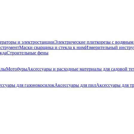
ераторы и электростанции
Электрические плиткорезы с водяны
струмент
Маски сварщика и стекла к ним
Измерительный инстру
жда
Строительные фены
илы
Мотобуры
Аксессуары и расходные материалы для садовой т
ссуары для газонокосилок
Аксессуары для пил
Аксессуары для т