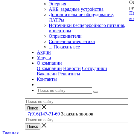
Об
Энергия
ру
АКБ, зарядные устройства
Пе
Дополнительное оборудование,
ко
ЛАТРы
Источники бесперебойного питания,
инверторы
Опрыскиватели
Солнечная энергетика
... Показать все
Акции
Услуги
О компании
О компании
Новости
Сотрудники
Вакансии
Реквизиты
Контакты
+7(916)147-71-69
Заказать звонок
Главная