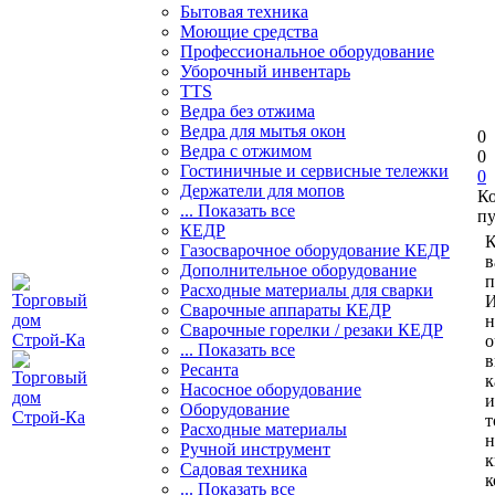
Бытовая техника
Моющие средства
Профессиональное оборудование
Уборочный инвентарь
TTS
Ведра без отжима
Ведра для мытья окон
0
Ведра с отжимом
0
Гостиничные и сервисные тележки
0
Держатели для мопов
К
... Показать все
пу
КЕДР
К
Газосварочное оборудование КЕДР
в
Дополнительное оборудование
п
Расходные материалы для сварки
И
Сварочные аппараты КЕДР
н
Сварочные горелки / резаки КЕДР
о
... Показать все
в
Ресанта
к
Насосное оборудование
и
Оборудование
т
Расходные материалы
н
Ручной инструмент
к
Садовая техника
к
... Показать все