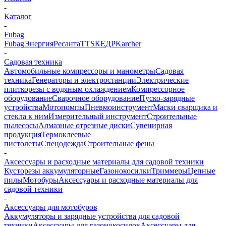
-
Каталог
-
Fubag
Fubag
Энергия
Ресанта
TTS
КЕДР
Karcher
-
Садовая техника
Автомобильные компрессоры и манометры
Садовая
техника
Генераторы и электростанции
Электрические
плиткорезы с водяным охлаждением
Компрессорное
оборудование
Сварочное оборудование
Пуско-зарядные
устройства
Мотопомпы
Пневмоинструмент
Маски сварщика и
стекла к ним
Измерительный инструмент
Строительные
пылесосы
Алмазные отрезные диски
Сувенирная
продукция
Термоклеевые
пистолеты
Спецодежда
Строительные фены
-
Аксессуары и расходные материалы для садовой техники
Кусторезы аккумуляторные
Газонокосилки
Триммеры
Цепные
пилы
Мотобуры
Аксессуары и расходные материалы для
садовой техники
-
Аксессуары для мотобуров
Аккумуляторы и зарядные устройства для садовой
техники
Аксессуары для газонокосилок
Аксессуары для