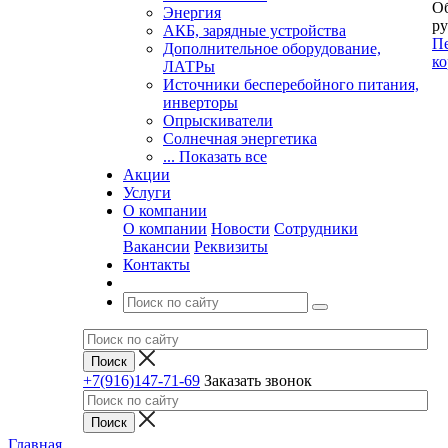
Об
Энергия
ру
АКБ, зарядные устройства
Пе
Дополнительное оборудование,
ко
ЛАТРы
Источники бесперебойного питания,
инверторы
Опрыскиватели
Солнечная энергетика
... Показать все
Акции
Услуги
О компании
О компании
Новости
Сотрудники
Вакансии
Реквизиты
Контакты
+7(916)147-71-69
Заказать звонок
Главная