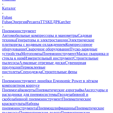
-
Каталог
-
Fubag
Fubag
Энергия
Ресанта
TTS
КЕДР
Karcher
-
Пневмоинструмент
Автомобильные компрессоры и манометры
Садовая
техника
Генераторы и электростанции
Электрические
плиткорезы с водяным охлаждением
Компрессорное
оборудование
Сварочное оборудование
Пуско-зарядные
устройства
Мотопомпы
Пневмоинструмент
Маски сварщика и
стекла к ним
Измерительный инструмент
Строительные
пылесосы
Алмазные отрезные диски
Сувенирная
продукция
Термоклеевые
пистолеты
Спецодежда
Строительные фены
-
Пневмоинструмент линейки Ergonomic Power в лёгком
композитном корпусе
Пневмогайковерты
Пневматические аэрографы
Аксессуары и
расходники для пневмосистемы
Гвоздезабивной и
скобозабивной пневмоинструмент
Пневматические
краскопульты
Наборы
пневмоинструмента
Пневмошлифмашины
Пневматические
пылесосы
Пневматические долота
Пневматические