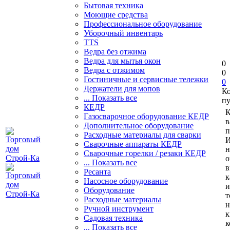
Бытовая техника
Моющие средства
Профессиональное оборудование
Уборочный инвентарь
TTS
Ведра без отжима
Ведра для мытья окон
0
Ведра с отжимом
0
Гостиничные и сервисные тележки
0
Держатели для мопов
К
... Показать все
пу
КЕДР
К
Газосварочное оборудование КЕДР
в
Дополнительное оборудование
п
Расходные материалы для сварки
И
Сварочные аппараты КЕДР
н
Сварочные горелки / резаки КЕДР
о
... Показать все
в
Ресанта
к
Насосное оборудование
и
Оборудование
т
Расходные материалы
н
Ручной инструмент
к
Садовая техника
к
... Показать все