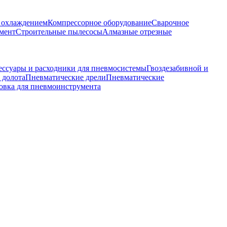
м охлаждением
Компрессорное оборудование
Сварочное
мент
Строительные пылесосы
Алмазные отрезные
ессуары и расходники для пневмосистемы
Гвоздезабивной и
 долота
Пневматические дрели
Пневматические
овка для пневмоинструмента