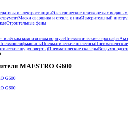
ераторы и электростанции
Электрические плиткорезы с водяны
струмент
Маски сварщика и стекла к ним
Измерительный инстру
жда
Строительные фены
r в лёгком композитном корпусе
Пневматические аэрографы
Акс
Пневмошлифмашины
Пневматические пылесосы
Пневматические
тические шуруповерты)
Пневматические скалеры
Воздухоподгот
0
ылителя MAESTRO G600