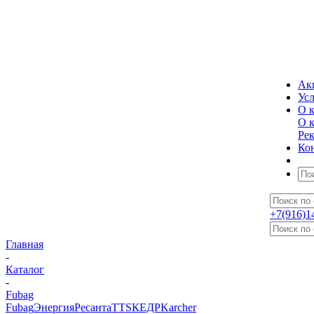
Ак
Ус
О 
О 
Ре
Ко
+7(916)1
Главная
-
Каталог
-
Fubag
Fubag
Энергия
Ресанта
TTS
КЕДР
Karcher