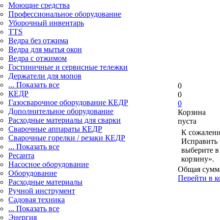
Моющие средства
Профессиональное оборудование
Уборочный инвентарь
TTS
Ведра без отжима
Ведра для мытья окон
Ведра с отжимом
Гостиничные и сервисные тележки
Держатели для мопов
... Показать все
0
КЕДР
0
Газосварочное оборудование КЕДР
0
Дополнительное оборудование
Корзина
Расходные материалы для сварки
пуста
Сварочные аппараты КЕДР
К сожалени
Сварочные горелки / резаки КЕДР
Исправить 
... Показать все
выберите в
Ресанта
корзину».
Насосное оборудование
Общая сумм
Оборудование
Перейти в к
Расходные материалы
Ручной инструмент
Садовая техника
... Показать все
Энергия