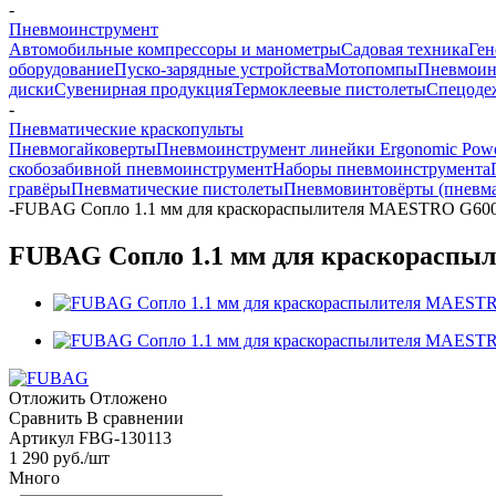
-
Пневмоинструмент
Автомобильные компрессоры и манометры
Садовая техника
Ген
оборудование
Пуско-зарядные устройства
Мотопомпы
Пневмоин
диски
Сувенирная продукция
Термоклеевые пистолеты
Спецоде
-
Пневматические краскопульты
Пневмогайковерты
Пневмоинструмент линейки Ergonomic Powe
скобозабивной пневмоинструмент
Наборы пневмоинструмента
гравёры
Пневматические пистолеты
Пневмовинтовёрты (пневма
-
FUBAG Сопло 1.1 мм для краскораспылителя MAESTRO G60
FUBAG Сопло 1.1 мм для краскорасп
Отложить
Отложено
Сравнить
В сравнении
Артикул
FBG-130113
1 290
руб.
/шт
Много