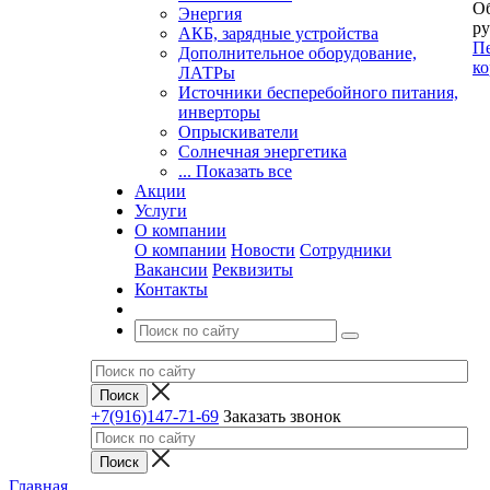
Об
Энергия
ру
АКБ, зарядные устройства
Пе
Дополнительное оборудование,
ко
ЛАТРы
Источники бесперебойного питания,
инверторы
Опрыскиватели
Солнечная энергетика
... Показать все
Акции
Услуги
О компании
О компании
Новости
Сотрудники
Вакансии
Реквизиты
Контакты
+7(916)147-71-69
Заказать звонок
Главная