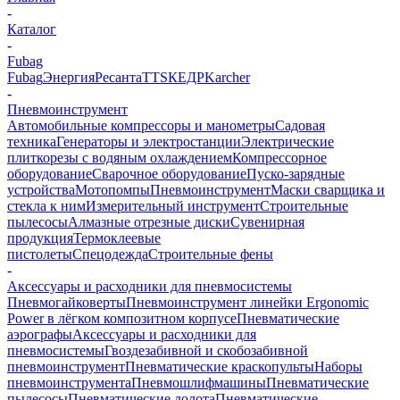
-
Каталог
-
Fubag
Fubag
Энергия
Ресанта
TTS
КЕДР
Karcher
-
Пневмоинструмент
Автомобильные компрессоры и манометры
Садовая
техника
Генераторы и электростанции
Электрические
плиткорезы с водяным охлаждением
Компрессорное
оборудование
Сварочное оборудование
Пуско-зарядные
устройства
Мотопомпы
Пневмоинструмент
Маски сварщика и
стекла к ним
Измерительный инструмент
Строительные
пылесосы
Алмазные отрезные диски
Сувенирная
продукция
Термоклеевые
пистолеты
Спецодежда
Строительные фены
-
Аксессуары и расходники для пневмосистемы
Пневмогайковерты
Пневмоинструмент линейки Ergonomic
Power в лёгком композитном корпусе
Пневматические
аэрографы
Аксессуары и расходники для
пневмосистемы
Гвоздезабивной и скобозабивной
пневмоинструмент
Пневматические краскопульты
Наборы
пневмоинструмента
Пневмошлифмашины
Пневматические
пылесосы
Пневматические долота
Пневматические