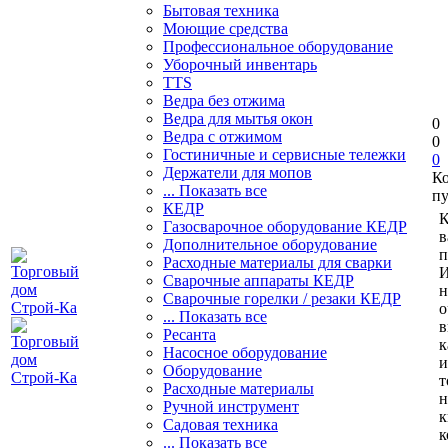
Бытовая техника
Моющие средства
Профессиональное оборудование
Уборочный инвентарь
TTS
Ведра без отжима
Ведра для мытья окон
0
Ведра с отжимом
0
Гостиничные и сервисные тележки
0
Держатели для мопов
К
... Показать все
пу
КЕДР
К
Газосварочное оборудование КЕДР
в
Дополнительное оборудование
п
Расходные материалы для сварки
И
Сварочные аппараты КЕДР
н
Сварочные горелки / резаки КЕДР
о
... Показать все
в
Ресанта
к
Насосное оборудование
и
Оборудование
т
Расходные материалы
н
Ручной инструмент
к
Садовая техника
к
... Показать все