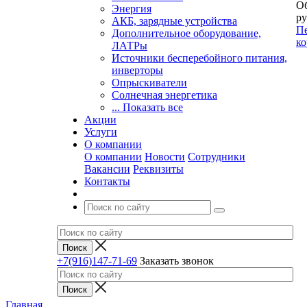
Об
Энергия
ру
АКБ, зарядные устройства
Пе
Дополнительное оборудование,
ко
ЛАТРы
Источники бесперебойного питания,
инверторы
Опрыскиватели
Солнечная энергетика
... Показать все
Акции
Услуги
О компании
О компании
Новости
Сотрудники
Вакансии
Реквизиты
Контакты
+7(916)147-71-69
Заказать звонок
Главная