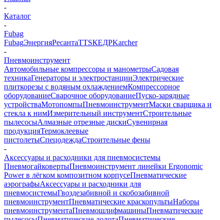
-
Каталог
-
Fubag
Fubag
Энергия
Ресанта
TTS
КЕДР
Karcher
-
Пневмоинструмент
Автомобильные компрессоры и манометры
Садовая
техника
Генераторы и электростанции
Электрические
плиткорезы с водяным охлаждением
Компрессорное
оборудование
Сварочное оборудование
Пуско-зарядные
устройства
Мотопомпы
Пневмоинструмент
Маски сварщика и
стекла к ним
Измерительный инструмент
Строительные
пылесосы
Алмазные отрезные диски
Сувенирная
продукция
Термоклеевые
пистолеты
Спецодежда
Строительные фены
-
Аксессуары и расходники для пневмосистемы
Пневмогайковерты
Пневмоинструмент линейки Ergonomic
Power в лёгком композитном корпусе
Пневматические
аэрографы
Аксессуары и расходники для
пневмосистемы
Гвоздезабивной и скобозабивной
пневмоинструмент
Пневматические краскопульты
Наборы
пневмоинструмента
Пневмошлифмашины
Пневматические
пылесосы
Пневматические долота
Пневматические