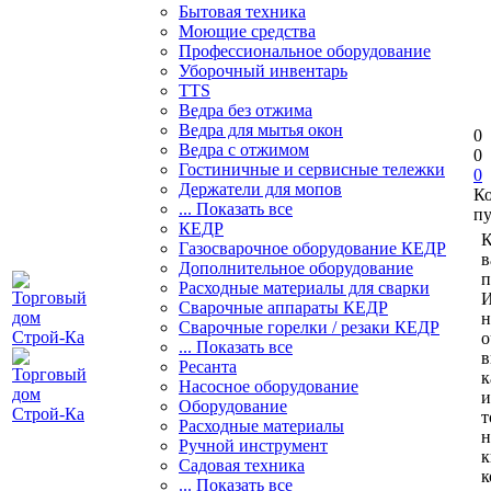
Бытовая техника
Моющие средства
Профессиональное оборудование
Уборочный инвентарь
TTS
Ведра без отжима
Ведра для мытья окон
0
Ведра с отжимом
0
Гостиничные и сервисные тележки
0
Держатели для мопов
К
... Показать все
пу
КЕДР
К
Газосварочное оборудование КЕДР
в
Дополнительное оборудование
п
Расходные материалы для сварки
И
Сварочные аппараты КЕДР
н
Сварочные горелки / резаки КЕДР
о
... Показать все
в
Ресанта
к
Насосное оборудование
и
Оборудование
т
Расходные материалы
н
Ручной инструмент
к
Садовая техника
к
... Показать все