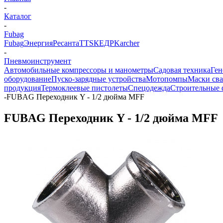
-
Каталог
-
Fubag
Fubag
Энергия
Ресанта
TTS
КЕДР
Karcher
-
Пневмоинструмент
Автомобильные компрессоры и манометры
Садовая техника
Ген
оборудование
Пуско-зарядные устройства
Мотопомпы
Маски сва
продукция
Термоклеевые пистолеты
Спецодежда
Строительные
-
FUBAG Переходник Y - 1/2 дюйма MFF
FUBAG Переходник Y - 1/2 дюйма MFF