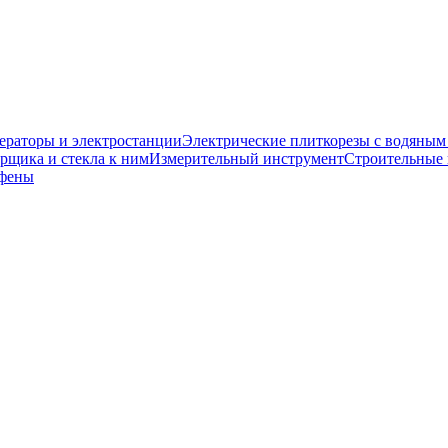
ераторы и электростанции
Электрические плиткорезы с водяны
рщика и стекла к ним
Измерительный инструмент
Строительные
 фены