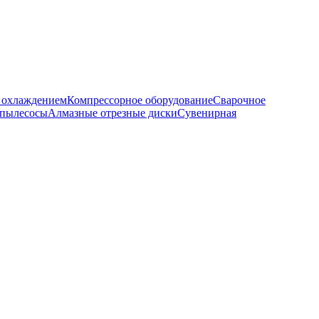
м охлаждением
Компрессорное оборудование
Сварочное
 пылесосы
Алмазные отрезные диски
Сувенирная