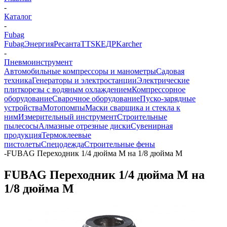
-
Каталог
-
Fubag
Fubag
Энергия
Ресанта
TTS
КЕДР
Karcher
-
Пневмоинструмент
Автомобильные компрессоры и манометры
Садовая
техника
Генераторы и электростанции
Электрические
плиткорезы с водяным охлаждением
Компрессорное
оборудование
Сварочное оборудование
Пуско-зарядные
устройства
Мотопомпы
Маски сварщика и стекла к
ним
Измерительный инструмент
Строительные
пылесосы
Алмазные отрезные диски
Сувенирная
продукция
Термоклеевые
пистолеты
Спецодежда
Строительные фены
-
FUBAG Переходник 1/4 дюйма M на 1/8 дюйма M
FUBAG Переходник 1/4 дюйма M на
1/8 дюйма M