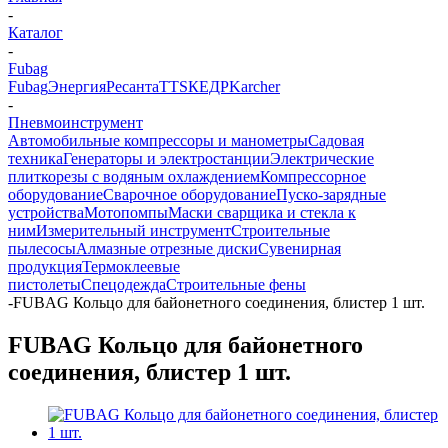
-
Каталог
-
Fubag
Fubag
Энергия
Ресанта
TTS
КЕДР
Karcher
-
Пневмоинструмент
Автомобильные компрессоры и манометры
Садовая
техника
Генераторы и электростанции
Электрические
плиткорезы с водяным охлаждением
Компрессорное
оборудование
Сварочное оборудование
Пуско-зарядные
устройства
Мотопомпы
Маски сварщика и стекла к
ним
Измерительный инструмент
Строительные
пылесосы
Алмазные отрезные диски
Сувенирная
продукция
Термоклеевые
пистолеты
Спецодежда
Строительные фены
-
FUBAG Кольцо для байонетного соединения, блистер 1 шт.
FUBAG Кольцо для байонетного
соединения, блистер 1 шт.