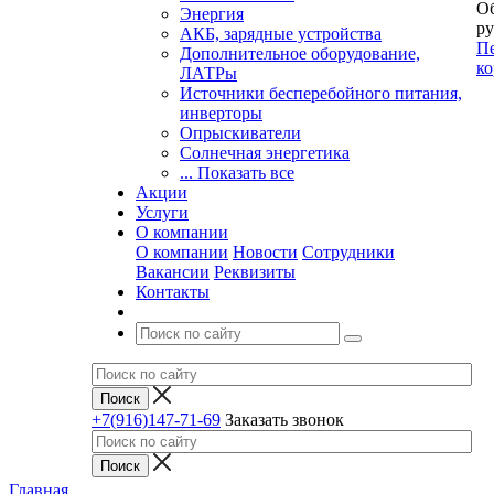
Об
Энергия
ру
АКБ, зарядные устройства
Пе
Дополнительное оборудование,
ко
ЛАТРы
Источники бесперебойного питания,
инверторы
Опрыскиватели
Солнечная энергетика
... Показать все
Акции
Услуги
О компании
О компании
Новости
Сотрудники
Вакансии
Реквизиты
Контакты
+7(916)147-71-69
Заказать звонок
Главная