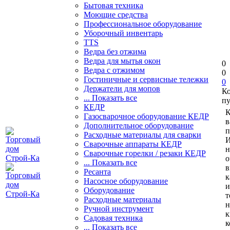
Бытовая техника
Моющие средства
Профессиональное оборудование
Уборочный инвентарь
TTS
Ведра без отжима
Ведра для мытья окон
0
Ведра с отжимом
0
Гостиничные и сервисные тележки
0
Держатели для мопов
К
... Показать все
пу
КЕДР
К
Газосварочное оборудование КЕДР
в
Дополнительное оборудование
п
Расходные материалы для сварки
И
Сварочные аппараты КЕДР
н
Сварочные горелки / резаки КЕДР
о
... Показать все
в
Ресанта
к
Насосное оборудование
и
Оборудование
т
Расходные материалы
н
Ручной инструмент
к
Садовая техника
к
... Показать все