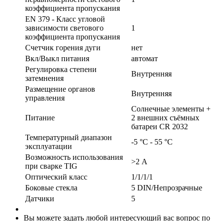
коэффициента пропускания
EN 379 - Класс угловой
зависимости светового
1
коэффициента пропускания
Счетчик горения дуги
нет
Вкл/Выкл питания
автомат
Регулировка степени
Внутренняя
затемнения
Размещение органов
Внутренняя
управления
Солнечные элементы +
Питание
2 внешних съёмных
батареи CR 2032
Температурный диапазон
-5 °С - 55 °С
эксплуатации
Возможность использования
>2 А
при сварке TIG
Оптический класс
1/1/1/1
Боковые стекла
5 DIN/Непрозрачные
Датчики
5
Вы можете задать любой интересующий вас вопрос по