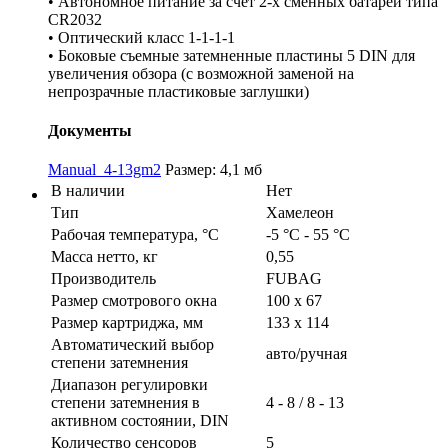
• Автономное питание за счет 2-х сменных батарей типа
CR2032
• Оптический класс 1-1-1-1
• Боковые съемные затемненные пластины 5 DIN для
увеличения обзора (с возможной заменой на
непрозрачные пластиковые заглушки)
Документы
Manual_4-13gm2
Размер: 4,1 мб
В наличии
Нет
Тип
Хамелеон
Рабочая температура, °C
-5 °С - 55 °С
Масса нетто, кг
0,55
Производитель
FUBAG
Размер смотрового окна
100 x 67
Размер картриджа, мм
133 x 114
Автоматический выбор
авто/ручная
степени затемнения
Диапазон регулировки
степени затемнения в
4 - 8 / 8 - 13
активном состоянии, DIN
Количество сенсоров
5