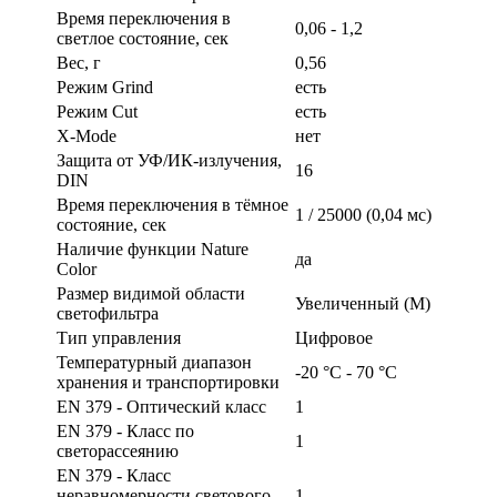
Время переключения в
0,06 - 1,2
светлое состояние, сек
Вес, г
0,56
Режим Grind
есть
Режим Cut
есть
X-Mode
нет
Защита от УФ/ИК-излучения,
16
DIN
Время переключения в тёмное
1 / 25000 (0,04 мс)
состояние, сек
Наличие функции Nature
да
Color
Размер видимой области
Увеличенный (M)
светофильтра
Тип управления
Цифровое
Температурный диапазон
-20 °С - 70 °С
хранения и транспортировки
EN 379 - Оптический класс
1
EN 379 - Класс по
1
светорассеянию
EN 379 - Класс
неравномерности светового
1