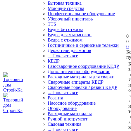
Бытовая техника
Моющие средства
Профессиональное оборудование
Уборочный инвентарь
TTS
Ведра без отжима
Ведра для мытья окон
0
Ведра с отжимом
0
Гостиничные и сервисные тележки
0
Держатели для мопов
К
... Показать все
пу
КЕДР
К
Газосварочное оборудование КЕДР
в
Дополнительное оборудование
п
Расходные материалы для сварки
И
Сварочные аппараты КЕДР
н
Сварочные горелки / резаки КЕДР
о
... Показать все
в
Ресанта
к
Насосное оборудование
и
Оборудование
т
Расходные материалы
н
Ручной инструмент
к
Садовая техника
к
... Показать все