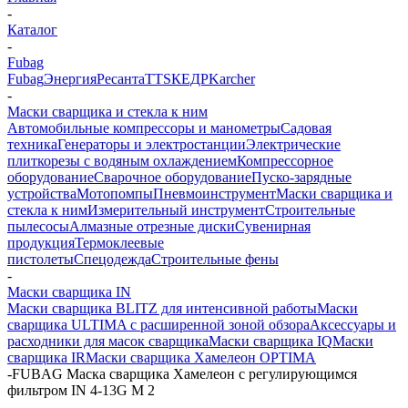
-
Каталог
-
Fubag
Fubag
Энергия
Ресанта
TTS
КЕДР
Karcher
-
Маски сварщика и стекла к ним
Автомобильные компрессоры и манометры
Садовая
техника
Генераторы и электростанции
Электрические
плиткорезы с водяным охлаждением
Компрессорное
оборудование
Сварочное оборудование
Пуско-зарядные
устройства
Мотопомпы
Пневмоинструмент
Маски сварщика и
стекла к ним
Измерительный инструмент
Строительные
пылесосы
Алмазные отрезные диски
Сувенирная
продукция
Термоклеевые
пистолеты
Спецодежда
Строительные фены
-
Маски сварщика IN
Маски сварщика BLITZ для интенсивной работы
Маски
сварщика ULTIMA с расширенной зоной обзора
Аксессуары и
расходники для масок сварщика
Маски сварщика IQ
Маски
сварщика IR
Маски сварщика Хамелеон OPTIMA
-
FUBAG Маска сварщика Хамелеон с регулирующимся
фильтром IN 4-13G M 2