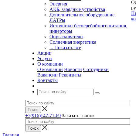
Об
Энергия
ру
АКБ, зарядные устройства
Пе
Дополнительное оборудование,
ко
ЛАТРы
Источники бесперебойного питания,
инверторы
Опрыскиватели
Солнечная энергетика
... Показать все
Акции
Услуги
О компании
О компании
Новости
Сотрудники
Вакансии
Реквизиты
Контакты
+7(916)147-71-69
Заказать звонок
Главная