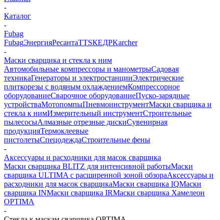
-
Каталог
-
Fubag
Fubag
Энергия
Ресанта
TTS
КЕДР
Karcher
-
Маски сварщика и стекла к ним
Автомобильные компрессоры и манометры
Садовая
техника
Генераторы и электростанции
Электрические
плиткорезы с водяным охлаждением
Компрессорное
оборудование
Сварочное оборудование
Пуско-зарядные
устройства
Мотопомпы
Пневмоинструмент
Маски сварщика и
стекла к ним
Измерительный инструмент
Строительные
пылесосы
Алмазные отрезные диски
Сувенирная
продукция
Термоклеевые
пистолеты
Спецодежда
Строительные фены
-
Аксессуары и расходники для масок сварщика
Маски сварщика BLITZ для интенсивной работы
Маски
сварщика ULTIMA с расширенной зоной обзора
Аксессуары и
расходники для масок сварщика
Маски сварщика IQ
Маски
сварщика IN
Маски сварщика IR
Маски сварщика Хамелеон
OPTIMA
-
Стекла к маскам сварщика OPTIMA