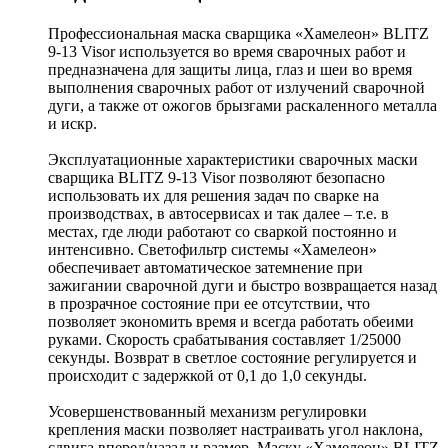
Профессиональная маска сварщика «Хамелеон» BLITZ
9-13 Visor используется во время сварочных работ и
предназначена для защиты лица, глаз и шеи во время
выполнения сварочных работ от излучений сварочной
дуги, а также от ожогов брызгами раскаленного металла
и искр.
Эксплуатационные характеристики сварочных маски
сварщика BLITZ 9-13 Visor позволяют безопасно
использовать их для решения задач по сварке на
производствах, в автосервисах и так далее – т.е. в
местах, где люди работают со сваркой постоянно и
интенсивно. Светофильтр системы «Хамелеон»
обеспечивает автоматическое затемнение при
зажигании сварочной дуги и быстро возвращается назад
в прозрачное состояние при ее отсутствии, что
позволяет экономить время и всегда работать обеими
руками. Скорость срабатывания составляет 1/25000
секунды. Возврат в светлое состояние регулируется и
происходит с задержкой от 0,1 до 1,0 секунды.
Усовершенствованный механизм регулировки
крепления маски позволяет настраивать угол наклона,
сдвига вперед/назад и размер. Маску «Хамелеон» BLITZ