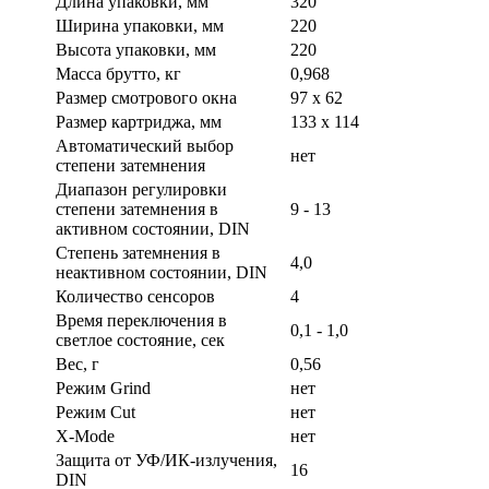
Длина упаковки, мм
320
Ширина упаковки, мм
220
Высота упаковки, мм
220
Масса брутто, кг
0,968
Размер смотрового окна
97 х 62
Размер картриджа, мм
133 x 114
Автоматический выбор
нет
степени затемнения
Диапазон регулировки
степени затемнения в
9 - 13
активном состоянии, DIN
Степень затемнения в
4,0
неактивном состоянии, DIN
Количество сенсоров
4
Время переключения в
0,1 - 1,0
светлое состояние, сек
Вес, г
0,56
Режим Grind
нет
Режим Cut
нет
X-Mode
нет
Защита от УФ/ИК-излучения,
16
DIN