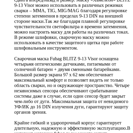
9-13 Visor можно использовать в различных режимах
сварки – MMA, TIG, MIG/MAG благодаря регулировке
степени затемнения в пределах 9-13 DIN на внешней
стороне маски.Так же благодаря плавной регулировке
чувствительности светофильтра и времени затемнения,
можно настроить маску для работы на различных токах.
В режиме шлифовки, сварочную маску можно
использовать в качестве защитного щитка при работе
шлифовальным инструментом.
Сварочная маска Fubag BLITZ 9-13 Visor оснащена
четырьмя оптическими датчиками, питаемыми от
солнечной батареи + двумя сменными батарейками.
Большой размер экрана 97 х 62 мм обеспечивает
максимальный комфорт и позволяет видеть не только
область сварки, но и окружающее пространство. Четыре
независимых сенсора обеспечивают срабатывание
системы даже в случае, если один сенсор будет закрыт
чем-либо от дуги. Максимальная защита от невидимого
УФ/ИК до 16 DIN излучения дуги, гарантируют защиту
органов зрения.
Крайне гибкий и ударопрочный корпус гарантирует
длительную, надежную и эффективную эксплуатацию.В