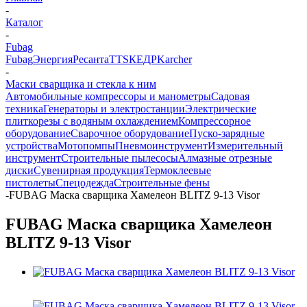
-
Каталог
-
Fubag
Fubag
Энергия
Ресанта
TTS
КЕДР
Karcher
-
Маски сварщика и стекла к ним
Автомобильные компрессоры и манометры
Садовая
техника
Генераторы и электростанции
Электрические
плиткорезы с водяным охлаждением
Компрессорное
оборудование
Сварочное оборудование
Пуско-зарядные
устройства
Мотопомпы
Пневмоинструмент
Измерительный
инструмент
Строительные пылесосы
Алмазные отрезные
диски
Сувенирная продукция
Термоклеевые
пистолеты
Спецодежда
Строительные фены
-
FUBAG Маска сварщика Хамелеон BLITZ 9-13 Visor
FUBAG Маска сварщика Хамелеон
BLITZ 9-13 Visor