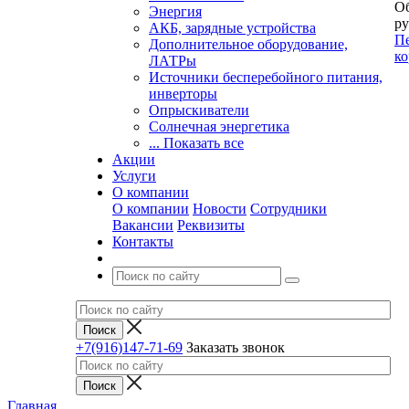
Об
Энергия
ру
АКБ, зарядные устройства
Пе
Дополнительное оборудование,
ко
ЛАТРы
Источники бесперебойного питания,
инверторы
Опрыскиватели
Солнечная энергетика
... Показать все
Акции
Услуги
О компании
О компании
Новости
Сотрудники
Вакансии
Реквизиты
Контакты
+7(916)147-71-69
Заказать звонок
Главная