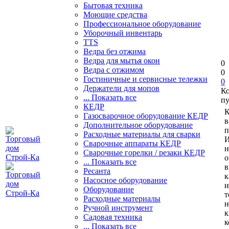
Бытовая техника
Моющие средства
Профессиональное оборудование
Уборочный инвентарь
TTS
Ведра без отжима
Ведра для мытья окон
0
Ведра с отжимом
0
Гостиничные и сервисные тележки
0
Держатели для мопов
К
... Показать все
пу
КЕДР
К
Газосварочное оборудование КЕДР
в
Дополнительное оборудование
п
Расходные материалы для сварки
И
Сварочные аппараты КЕДР
н
Сварочные горелки / резаки КЕДР
о
... Показать все
в
Ресанта
к
Насосное оборудование
и
Оборудование
т
Расходные материалы
н
Ручной инструмент
к
Садовая техника
к
... Показать все