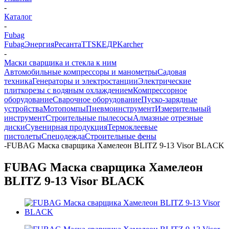
-
Каталог
-
Fubag
Fubag
Энергия
Ресанта
TTS
КЕДР
Karcher
-
Маски сварщика и стекла к ним
Автомобильные компрессоры и манометры
Садовая
техника
Генераторы и электростанции
Электрические
плиткорезы с водяным охлаждением
Компрессорное
оборудование
Сварочное оборудование
Пуско-зарядные
устройства
Мотопомпы
Пневмоинструмент
Измерительный
инструмент
Строительные пылесосы
Алмазные отрезные
диски
Сувенирная продукция
Термоклеевые
пистолеты
Спецодежда
Строительные фены
-
FUBAG Маска сварщика Хамелеон BLITZ 9-13 Visor BLACK
FUBAG Маска сварщика Хамелеон
BLITZ 9-13 Visor BLACK