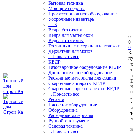
Бытовая техника
Моющие средства
Профессиональное оборудование
Уборочный инвентарь
TTS
Ведра без отжима
Ведра для мытья окон
0
Ведра с отжимом
0
Гостиничные и сервисные тележки
0
Держатели для мопов
К
... Показать все
пу
КЕДР
К
Газосварочное оборудование КЕДР
в
Дополнительное оборудование
п
Расходные материалы для сварки
И
Сварочные аппараты КЕДР
н
Сварочные горелки / резаки КЕДР
о
... Показать все
в
Ресанта
к
Насосное оборудование
и
Оборудование
т
Расходные материалы
н
Ручной инструмент
к
Садовая техника
к
... Показать все