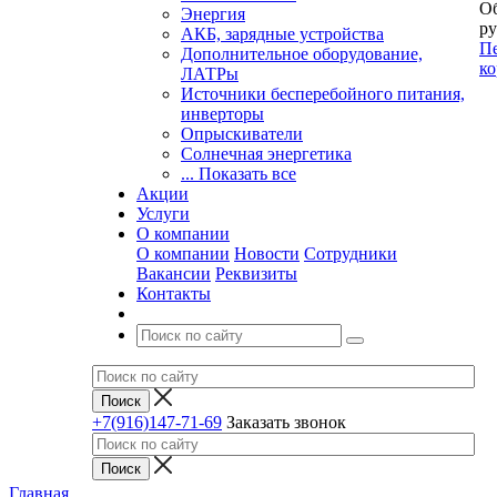
Об
Энергия
ру
АКБ, зарядные устройства
Пе
Дополнительное оборудование,
ко
ЛАТРы
Источники бесперебойного питания,
инверторы
Опрыскиватели
Солнечная энергетика
... Показать все
Акции
Услуги
О компании
О компании
Новости
Сотрудники
Вакансии
Реквизиты
Контакты
+7(916)147-71-69
Заказать звонок
Главная