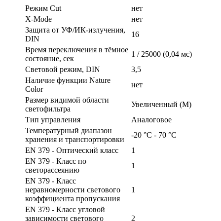
Режим Cut
нет
X-Mode
нет
Защита от УФ/ИК-излучения,
16
DIN
Время переключения в тёмное
1 / 25000 (0,04 мс)
состояние, сек
Световой режим, DIN
3,5
Наличие функции Nature
нет
Color
Размер видимой области
Увеличенный (M)
светофильтра
Тип управления
Аналоговое
Температурный диапазон
-20 °С - 70 °С
хранения и транспортировки
EN 379 - Оптический класс
1
EN 379 - Класс по
1
светорассеянию
EN 379 - Класс
неравномерности светового
1
коэффициента пропускания
EN 379 - Класс угловой
зависимости светового
2