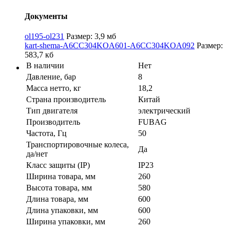
Документы
ol195-ol231
Размер: 3,9 мб
kart-shema-A6CC304KOA601-A6CC304KOA092
Размер:
583,7 кб
В наличии
Нет
Давление, бар
8
Масса нетто, кг
18,2
Страна производитель
Китай
Тип двигателя
электрический
Производитель
FUBAG
Частота, Гц
50
Транспортировочные колеса,
Да
да/нет
Класс защиты (IP)
IP23
Ширина товара, мм
260
Высота товара, мм
580
Длина товара, мм
600
Длина упаковки, мм
600
Ширина упаковки, мм
260