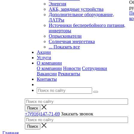
Об
Энергия
ру
АКБ, зарядные устройства
Пе
Дополнительное оборудование,
ко
ЛАТРы
Источники бесперебойного питания,
инверторы
Опрыскиватели
Солнечная энергетика
... Показать все
Акции
Услуги
О компании
О компании
Новости
Сотрудники
Вакансии
Реквизиты
Контакты
+7(916)147-71-69
Заказать звонок
Главная