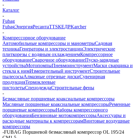
-
Каталог
-
Fubag
Fubag
Энергия
Ресанта
TTS
КЕДР
Karcher
-
Компрессорное оборудование
Автомобильные компрессоры и манометры
Садовая
техника
Генераторы и электростанции
Электрические
плиткорезы с водяным охлаждением
Компрессорное
оборудование
Сварочное оборудование
Пуско-зарядные
устройства
Мотопомпы
Пневмоинструмент
Маски сварщика и
стекла к ним
Измерительный инструмент
Строительные
пылесосы
Алмазные отрезные диски
Сувенирная
продукция
Термоклеевые
пистолеты
Спецодежда
Строительные фены
-
Безмасляные поршневые коаксиальные компрессоры
Масляные поршневые коаксиальные компрессоры
Ременные
поршневые компрессоры
Наборы компрессорного
оборудования
Бензиновые мотокомпрессоры
Аксессуары и
расходные материалы к компрессорам
Винтовые воздушные
компрессоры
-
FUBAG Поршневой безмасляный компрессор OL 195/24
CM1.5