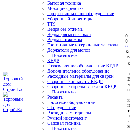
Бытовая техника
Моющие средства
Профессиональное оборудование
Уборочный инвентарь
TTS
Ведра без отжима
Ведра для мытья окон
0
Ведра с отжимом
0
Гостиничные и сервисные тележки
0
Держатели для мопов
К
... Показать все
пу
КЕДР
К
Газосварочное оборудование КЕДР
в
Дополнительное оборудование
п
Расходные материалы для сварки
И
Сварочные аппараты КЕДР
н
Сварочные горелки / резаки КЕДР
о
... Показать все
в
Ресанта
к
Насосное оборудование
и
Оборудование
т
Расходные материалы
н
Ручной инструмент
к
Садовая техника
к
... Показать все