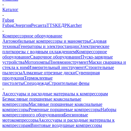
-
Каталог
-
Fubag
Fubag
Энергия
Ресанта
TTS
КЕДР
Karcher
-
Компрессорное оборудование
Автомобильные компрессоры и манометры
Садовая
техника
Генераторы и электростанции
Электрические
плиткорезы с водяным охлаждением
Компрессорное
оборудование
Сварочное оборудование
Пуско-зарядные
устройства
Мотопомпы
Пневмоинструмент
Маски сварщика и
стекла к ним
Измерительный инструмент
Строительные
пылесосы
Алмазные отрезные диски
Сувенирная
продукция
Термоклеевые
пистолеты
Спецодежда
Строительные фены
-
Аксессуары и расходные материалы к компрессорам
Безмасляные поршневые коаксиальные
компрессоры
Масляные поршневые коаксиальные
компрессоры
Ременные поршневые компрессоры
Наборы
компрессорного оборудования
Бензиновые
мотокомпрессоры
Аксессуары и расходные материалы к
компрессорам
Винтовые воздушные компрессоры
-