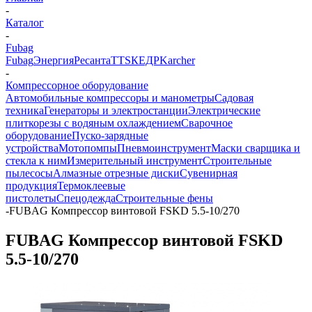
-
Каталог
-
Fubag
Fubag
Энергия
Ресанта
TTS
КЕДР
Karcher
-
Компрессорное оборудование
Автомобильные компрессоры и манометры
Садовая
техника
Генераторы и электростанции
Электрические
плиткорезы с водяным охлаждением
Сварочное
оборудование
Пуско-зарядные
устройства
Мотопомпы
Пневмоинструмент
Маски сварщика и
стекла к ним
Измерительный инструмент
Строительные
пылесосы
Алмазные отрезные диски
Сувенирная
продукция
Термоклеевые
пистолеты
Спецодежда
Строительные фены
-
FUBAG Компрессор винтовой FSKD 5.5-10/270
FUBAG Компрессор винтовой FSKD
5.5-10/270