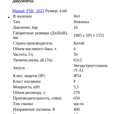
Документы
Manual_FSK_2023
Размер: 4 мб
В наличии
Нет
Тип
Новинка
Давление, бар
10
Габаритные размеры (ДхШхВ),
1885 x 595 x 1552
мм
Страна производитель
Китай
Объем масляного бака, л
4
Частота, Гц
50
Уровень шума, дБ (7м)
63±2
Звезда/треугольник
Запуск
(Y-A)
Класс защиты (IP)
IP54
Класс изоляции
F
Мощность, кВт
5,5
Объем ресивера, л
270
Производительность, л/мин
650
Тип смазки
масло
Напряжение питания, В
400