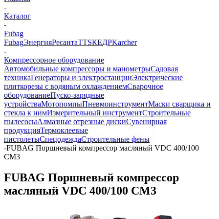
-
Каталог
-
Fubag
Fubag
Энергия
Ресанта
TTS
КЕДР
Karcher
-
Компрессорное оборудование
Автомобильные компрессоры и манометры
Садовая
техника
Генераторы и электростанции
Электрические
плиткорезы с водяным охлаждением
Сварочное
оборудование
Пуско-зарядные
устройства
Мотопомпы
Пневмоинструмент
Маски сварщика и
стекла к ним
Измерительный инструмент
Строительные
пылесосы
Алмазные отрезные диски
Сувенирная
продукция
Термоклеевые
пистолеты
Спецодежда
Строительные фены
-
FUBAG Поршневый компрессор масляный VDC 400/100
CM3
FUBAG Поршневый компрессор
масляный VDC 400/100 CM3