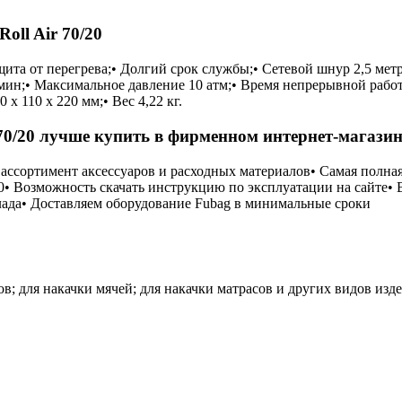
ll Air 70/20
ащита от перегрева;• Долгий срок службы;• Сетевой шнур 2,5 ме
ин;• Максимальное давление 10 атм;• Время непрерывной работы 
х 110 х 220 мм;• Вес 4,22 кг.
70/20 лучше купить в фирменном интернет-магазин
й ассортимент аксессуаров и расходных материалов• Самая полн
00• Возможность скачать инструкцию по эксплуатации на сайте• 
лада• Доставляем оборудование Fubag в минимальные сроки
в; для накачки мячей; для накачки матрасов и других видов изд