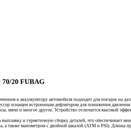
r 70/20 FUBAG
ием к аккумулятору автомобиля подходит для поездок на дальн
рессор оснащен встроенным дефлятором для понижения давления 
асы, мячи и многое другое. Устройство отличается высокой эффе
ю выплавку и герметичную сборку деталей, что обеспечивает м
а, а также манометром с двойной шкалой (ATM и PSI). Длины п