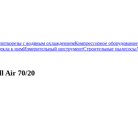
литкорезы с водяным охлаждением
Компрессорное оборудование
екла к ним
Измерительный инструмент
Строительные пылесосы
 Air 70/20