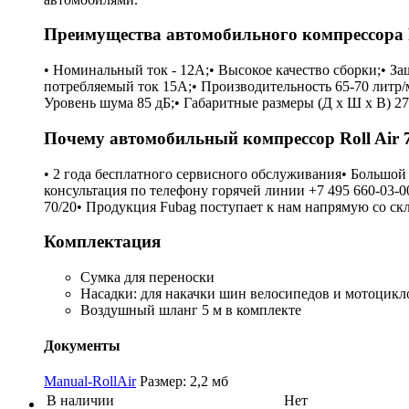
Преимущества автомобильного компрессора Ro
• Номинальный ток - 12А;• Высокое качество сборки;• З
потребляемый ток 15А;• Производительность 65-70 литр/м
Уровень шума 85 дБ;• Габаритные размеры (Д х Ш х В) 270 
Почему автомобильный компрессор Roll Air 
• 2 года бесплатного сервисного обслуживания• Большо
консультация по телефону горячей линии +7 495 660-03-
70/20• Продукция Fubag поступает к нам напрямую со ск
Комплектация
Сумка для переноски
Насадки: для накачки шин велосипедов и мотоцикло
Воздушный шланг 5 м в комплекте
Документы
Manual-RollAir
Размер: 2,2 мб
В наличии
Нет