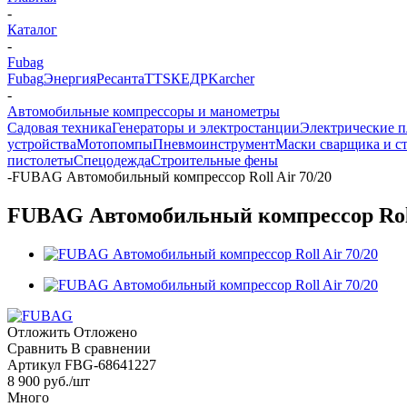
-
Каталог
-
Fubag
Fubag
Энергия
Ресанта
TTS
КЕДР
Karcher
-
Автомобильные компрессоры и манометры
Садовая техника
Генераторы и электростанции
Электрические п
устройства
Мотопомпы
Пневмоинструмент
Маски сварщика и ст
пистолеты
Спецодежда
Строительные фены
-
FUBAG Автомобильный компрессор Roll Air 70/20
FUBAG Автомобильный компрессор Roll
Отложить
Отложено
Сравнить
В сравнении
Артикул
FBG-68641227
8 900
руб.
/шт
Много