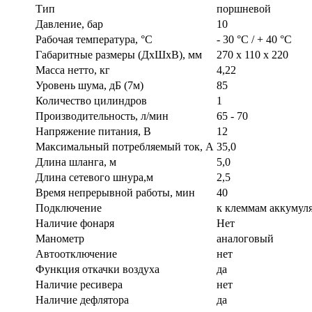
Тип
поршневой
Давление, бар
10
Рабочая температура, °C
- 30 °C / + 40 °C
Габаритные размеры (ДхШхВ), мм
270 x 110 x 220
Масса нетто, кг
4,22
Уровень шума, дБ (7м)
85
Количество цилиндров
1
Производительность, л/мин
65 - 70
Напряжение питания, В
12
Максимальный потребляемый ток, А
35,0
Длина шланга, м
5,0
Длина сетевого шнура,м
2,5
Время непрерывной работы, мин
40
Подключение
к клеммам аккумул
Наличие фонаря
Нет
Манометр
аналоговый
Автоотключение
нет
Функция откачки воздуха
да
Наличие ресивера
нет
Наличие дефлятора
да