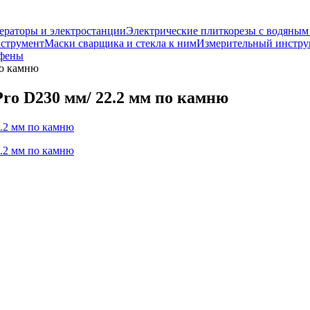
ераторы и электростанции
Электрические плиткорезы с водяны
струмент
Маски сварщика и стекла к ним
Измерительный инстру
 фены
по камню
ro D230 мм/ 22.2 мм по камню