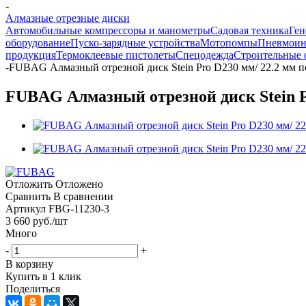
-
Алмазные отрезные диски
Автомобильные компрессоры и манометры
Садовая техника
Ген
оборудование
Пуско-зарядные устройства
Мотопомпы
Пневмоин
продукция
Термоклеевые пистолеты
Спецодежда
Строительные
-
FUBAG Алмазный отрезной диск Stein Pro D230 мм/ 22.2 мм 
FUBAG Алмазный отрезной диск Stein P
Отложить
Отложено
Сравнить
В сравнении
Артикул
FBG-11230-3
3 660
руб.
/шт
Много
-
+
В корзину
Купить в 1 клик
Поделиться