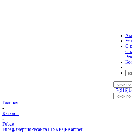
Ак
Ус
О 
О 
Ре
Ко
+7(916)1
Главная
-
Каталог
-
Fubag
Fubag
Энергия
Ресанта
TTS
КЕДР
Karcher