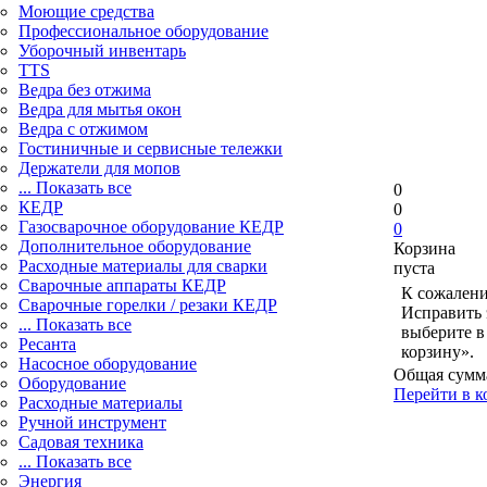
Моющие средства
Профессиональное оборудование
Уборочный инвентарь
TTS
Ведра без отжима
Ведра для мытья окон
Ведра с отжимом
Гостиничные и сервисные тележки
Держатели для мопов
... Показать все
0
КЕДР
0
Газосварочное оборудование КЕДР
0
Дополнительное оборудование
Корзина
Расходные материалы для сварки
пуста
Сварочные аппараты КЕДР
К сожалени
Сварочные горелки / резаки КЕДР
Исправить 
... Показать все
выберите в
Ресанта
корзину».
Насосное оборудование
Общая сумм
Оборудование
Перейти в к
Расходные материалы
Ручной инструмент
Садовая техника
... Показать все
Энергия