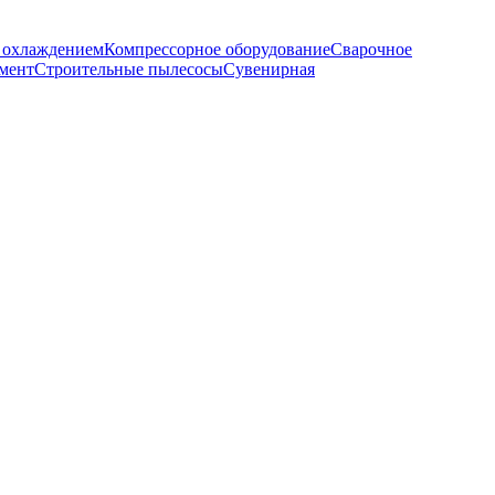
м охлаждением
Компрессорное оборудование
Сварочное
мент
Строительные пылесосы
Сувенирная