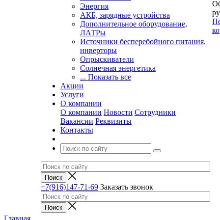
Об
Энергия
ру
АКБ, зарядные устройства
Пе
Дополнительное оборудование,
ко
ЛАТРы
Источники бесперебойного питания,
инверторы
Опрыскиватели
Солнечная энергетика
... Показать все
Акции
Услуги
О компании
О компании
Новости
Сотрудники
Вакансии
Реквизиты
Контакты
+7(916)147-71-69
Заказать звонок
Главная