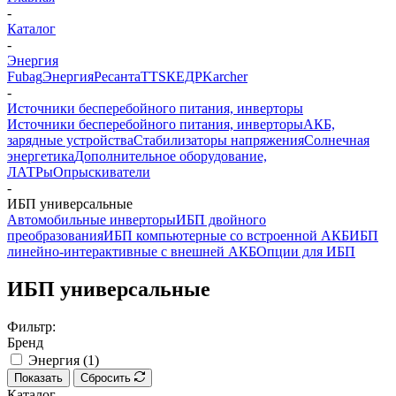
-
Каталог
-
Энергия
Fubag
Энергия
Ресанта
TTS
КЕДР
Karcher
-
Источники бесперебойного питания, инверторы
Источники бесперебойного питания, инверторы
АКБ,
зарядные устройства
Стабилизаторы напряжения
Солнечная
энергетика
Дополнительное оборудование,
ЛАТРы
Опрыскиватели
-
ИБП универсальные
Автомобильные инверторы
ИБП двойного
преобразования
ИБП компьютерные со встроенной АКБ
ИБП
линейно-интерактивные с внешней АКБ
Опции для ИБП
ИБП универсальные
Фильтр:
Бренд
Энергия (
1
)
Показать
Сбросить
Каталог