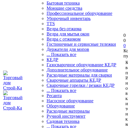
Бытовая техника
Моющие средства
Профессиональное оборудование
Уборочный инвентарь
TTS
Ведра без отжима
Ведра для мытья окон
0
Ведра с отжимом
0
Гостиничные и сервисные тележки
0
Держатели для мопов
К
... Показать все
пу
КЕДР
К
Газосварочное оборудование КЕДР
в
Дополнительное оборудование
п
Расходные материалы для сварки
И
Сварочные аппараты КЕДР
н
Сварочные горелки / резаки КЕДР
о
... Показать все
в
Ресанта
к
Насосное оборудование
и
Оборудование
т
Расходные материалы
н
Ручной инструмент
к
Садовая техника
к
... Показать все