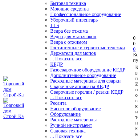
Бытовая техника
Моющие средства
Профессиональное оборудование
Уборочный инвентарь
TTS
Ведра без отжима
Ведра для мытья окон
0
Ведра с отжимом
0
Гостиничные и сервисные тележки
0
Держатели для мопов
К
... Показать все
пу
КЕДР
К
Газосварочное оборудование КЕДР
в
Дополнительное оборудование
п
Расходные материалы для сварки
И
Сварочные аппараты КЕДР
н
Сварочные горелки / резаки КЕДР
о
... Показать все
в
Ресанта
к
Насосное оборудование
и
Оборудование
т
Расходные материалы
н
Ручной инструмент
к
Садовая техника
к
... Показать все