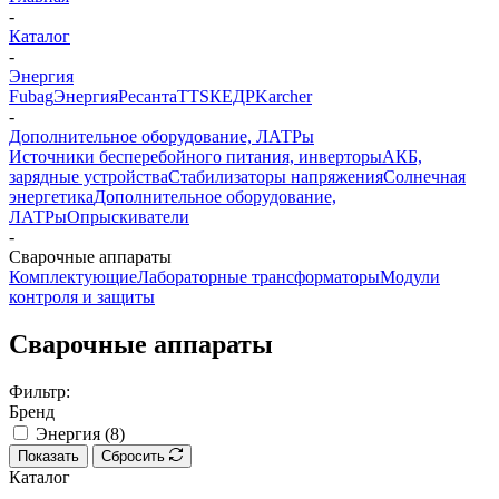
-
Каталог
-
Энергия
Fubag
Энергия
Ресанта
TTS
КЕДР
Karcher
-
Дополнительное оборудование, ЛАТРы
Источники бесперебойного питания, инверторы
АКБ,
зарядные устройства
Стабилизаторы напряжения
Солнечная
энергетика
Дополнительное оборудование,
ЛАТРы
Опрыскиватели
-
Сварочные аппараты
Комплектующие
Лабораторные трансформаторы
Модули
контроля и защиты
Сварочные аппараты
Фильтр:
Бренд
Энергия (
8
)
Показать
Сбросить
Каталог