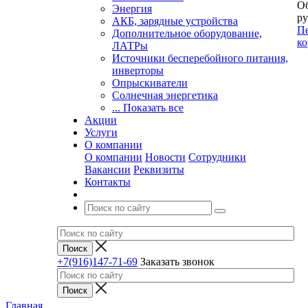
Об
Энергия
ру
АКБ, зарядные устройства
Пе
Дополнительное оборудование,
ко
ЛАТРы
Источники бесперебойного питания,
инверторы
Опрыскиватели
Солнечная энергетика
... Показать все
Акции
Услуги
О компании
О компании
Новости
Сотрудники
Вакансии
Реквизиты
Контакты
+7(916)147-71-69
Заказать звонок
Главная